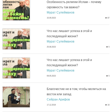
Особенность религии Ислам – почему
р
скромность так важна?
О
Мурат Сулейманов
о
15.09.2023
87
с
р
о
Что нас лишает успеха в этой и
последующей жизни?
Ч
о
б
Мурат Сулейманов
25.08.2023
5
т
к
е
о
а
Что нас лишает успеха в этой и
н
последующей жизни?
Ч
н
М
Мурат Сулейманов
н
09.05.2023
5
т
а
у
о
о
Благочестие не в том, чтобы молиться на
с
х
с
восток или запад
Б
н
Сейран Арифов
л
а
т
17.12.2019
16
л
а