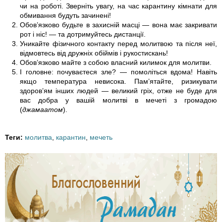
чи на роботі. Зверніть увагу, на час карантину кімнати для
6
обмивання будуть зачинені!
Обов’язково будьте в захисній масці — вона має закривати
-
рот і ніс! — та дотримуйтесь дистанції.
Уникайте фізичного контакту перед молитвою та після неї,
2
відмовтесь від дружніх обіймів і рукостискань!
Обов’язково майте з собою власний килимок для молитви.
3
І головне: почуваєтеся зле? — помоліться вдома! Навіть
якщо температура невисока. Пам’ятайте, ризикувати
здоров’ям інших людей — великий гріх, отже не буде для
_
вас добра у вашій молитві в мечеті з громадою
(
джамаатом
).
0
8
Теги:
молитва
,
карантин
,
мечеть
-
5
6
-