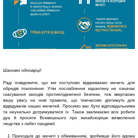
h
o
t
o
_
2
Шановні одновірці!
0
Раді повідомити, що ми поступово відкриваємо мечеть для
обрядів поклоніння. Утім послаблення карантину не означає
2
скасування заходів протиепідемічної безпеки, тож звертаємо
вашу увагу на нові правила, що тимчасово діятимуть для
0
відвідувачів наших мечетей. Просимо вас бути відповідальними
та неухильно дотримуватися їх. Також закликаємо всіх робити
-
дуа й просити Всевишнього про якнайскоріше визволення
людства з лабет пандемії.
0
Приходьте до мечеті з обмиванням, зробивши його вдома