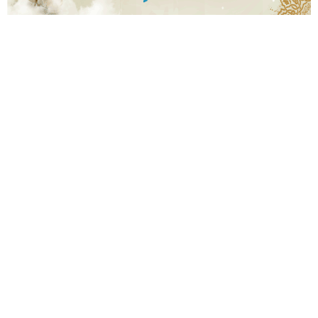
1
8
.
j
p
g