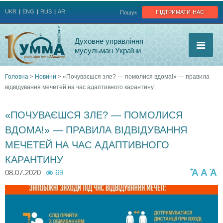
Jump to navigation
підтримати нас
UKR
ENG
RUS
AR
Пошук
Духовне управління
мусульман України
Головна
>
Новини
>
«Почуваєшся зле? — помолися вдома!» — правила
відвідування мечетей на час адаптивного карантину
Ви
є
«ПОЧУВАЄШСЯ ЗЛЕ? — ПОМОЛИСЯ
ВДОМА!» — ПРАВИЛА ВІДВІДУВАННЯ
тут
МЕЧЕТЕЙ НА ЧАС АДАПТИВНОГО
КАРАНТИНУ
+
-
A
A
A
08.07.2020
69
p