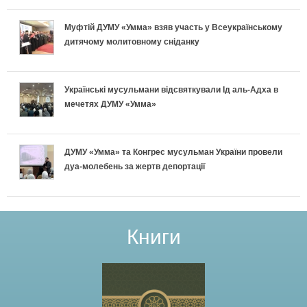
Муфтій ДУМУ «Умма» взяв участь у Всеукраїнському
дитячому молитовному сніданку
Українські мусульмани відсвяткували Ід аль-Адха в
мечетях ДУМУ «Умма»
ДУМУ «Умма» та Конгрес мусульман України провели
дуа-молебень за жертв депортації
Книги