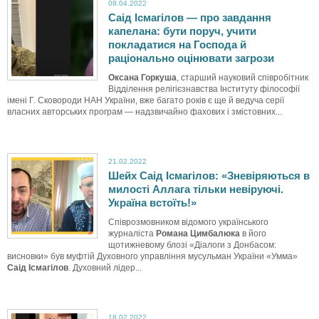
08.04.2022
Саід Ісмагілов — про завдання
капелана: бути поруч, учити
покладатися на Господа й
раціонально оцінювати загрози
Оксана Горкуша
, старший науковий співробітник
Відділення релігієзнавства Інституту філософії
імені Г. Сковороди НАН України, вже багато років є ще й ведуча серії
власних авторських програм — надзвичайно фахових і змістовних...
21.02.2022
Шейх Саід Ісмагілов: «Зневіряються в
милості Аллага тільки невіруючі.
Україна встоїть!»
Співрозмовником відомого українського
журналіста
Романа Цимбалюка
в його
щотижневому блозі «Діалоги з Донбасом:
висновки» був муфтій Духовного управління мусульман України «Умма»
Саід Ісмагілов
. Духовний лідер...
18.02.2022