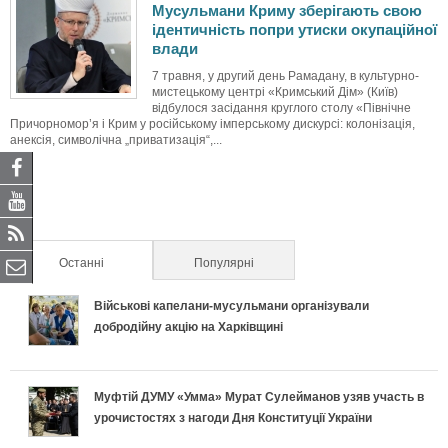
Мусульмани Криму зберігають свою
ідентичність попри утиски окупаційної
влади
7 травня, у другий день Рамадану, в культурно-
мистецькому центрі «Кримський Дім» (Київ)
відбулося засідання круглого столу «Північне
Причорномор’я і Крим у російському імперському дискурсі: колонізація,
анексія, символічна „приватизація“,...
Останні
(активна вкладка)
Популярні
Військові капелани-мусульмани організували
добродійну акцію на Харківщині
Муфтій ДУМУ «Умма» Мурат Сулейманов узяв участь в
урочистостях з нагоди Дня Конституції України