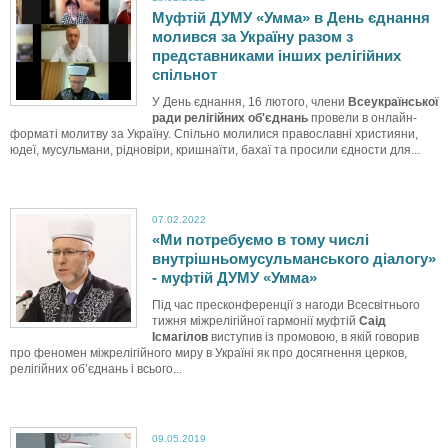
Муфтій ДУМУ «Умма» в День єднання
молився за Україну разом з
представниками інших релігійних
спільнот
У День єднання, 16 лютого, члени
Всеукраїнської
ради релігійних об'єднань
провели в онлайн-
форматі молитву за Україну. Спільно молилися православні християни,
юдеї, мусульмани, рідновіри, кришнаїти, бахаї та просили єдности для...
07.02.2022
«Ми потребуємо в тому числі
внутрішньомусульманського діалогу»
- муфтій ДУМУ «Умма»
Під час пресконференції з нагоди Всесвітнього
тижня міжрелігійної гармонії муфтій
Саід
Ісмагілов
виступив із промовою, в якій говорив
про феномен міжрелігійного миру в Україні як про досягнення церков,
релігійних об’єднань і всього...
09.05.2019