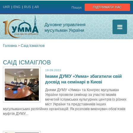
Jump to navigation
підтримати нас
UKR
ENG
RUS
AR
Пошук
Духовне управління
мусульман України
Головна
>
Саід Ісмаіглов
Ви
САІД ІСМАІГЛОВ
є
19.09.2022
Імами ДУМУ «Умма» збагатили свій
тут
досвід на семінарі в Києві
Днями ДУМУ «Умма» та Конгрес мусульман
України провели семінар за участю імамів
мечетей ісламських культурних центрів із різних
міст України та представників інших
мусульманських релігійних організацій. Як розповів виконувач обов’язків
муфтія ДУМУ...