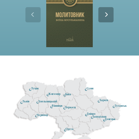
Луцьк
Суми
Житомир
Київ
Харків
Хмельницький
Львів
Луганськ
Вінниця
Черкаси
Дніпро
Чернівці
Запоріжжя
Донецьк
Одеса