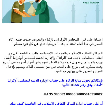
t
s
a
p
اعتمادا على قرار المجلس الأوكراني للإفتاء والبحوث، حددت قيمة زكاة
الفطر في هذا العام 1442هـ بـ110 هريفنيا، تدفع
عن كل فرد مسلم
.
p
المراكز الثقافية الإسلامية والجمعيات الاجتماعية والدينية التابعة لكل من
_
اتحاد المنظمات الاجتماعية "الرائد"، والإدارة الدينية لمسلمي أوكرانيا "أمّة"،
تهيب بالمسلمين تحويل قيمة زكاة الفطر عنهم وعن أفراد أسرهم في أسرع
i
وقت ممكن، حتى توزع على المحتاجين من مسلمي البلاد، وتسهم بإدخال
الفرح والسرور على بيوتهم مع العيد.
m
بإمكانكم تحويل مبالغ الزكاة على حساب الإدارة الدينية لمسلمي أوكرانيا
"أمة"، وفق رقم IBAN التالي:
a
UA 35 380582 00000 26005010316622
g
أو على حساب إدارة المركز الثقافي الإسلامي في العاصمة كييف ببنك