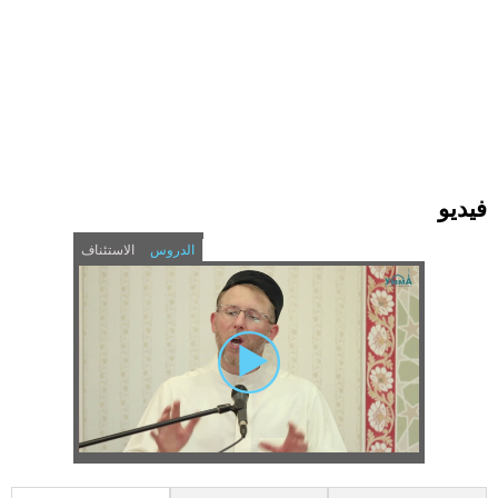
فيديو
الدروس
الاستئناف
(
H
a
c
У
t
o
i
v
м
e
r
t
a
м
b
i
)
а
z