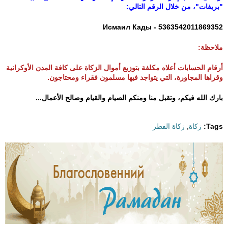
e
"بريفات"، من خلال الرقم التالي:
_
Исмаил Кады - 5363542011869352
2
ملاحظة:
0
أرقام الحسابات أعلاه مكلفة بتوزيع أموال الزكاة على كافة المدن الأوكرانية
وقراها المجاورة، التي يتواجد فيها مسلمون فقراء ومحتاجون.
2
بارك الله فيكم، وتقبل منا ومنكم الصيام والقيام وصالح الأعمال...
1
Tags:
زكاة
,
زكاة الفطر
-
0
5
-
0