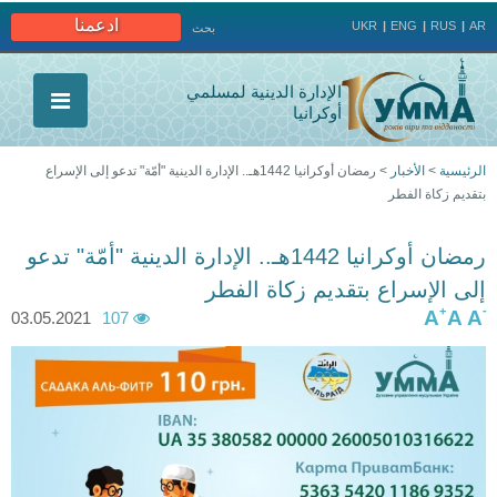
Jump to navigation
ادعمنا
UKR
ENG
RUS
AR
بحث
الإدارة الدينية لمسلمي
أوكرانيا
الرئيسية
>
الأخبار
>
رمضان أوكرانيا 1442هـ.. الإدارة الدينية "أمّة" تدعو إلى الإسراع
بتقديم زكاة الفطر
أنت
هنا
رمضان أوكرانيا 1442هـ.. الإدارة الدينية "أمّة" تدعو
إلى الإسراع بتقديم زكاة الفطر
+
-
A
A
A
03.05.2021
107
w
h
a