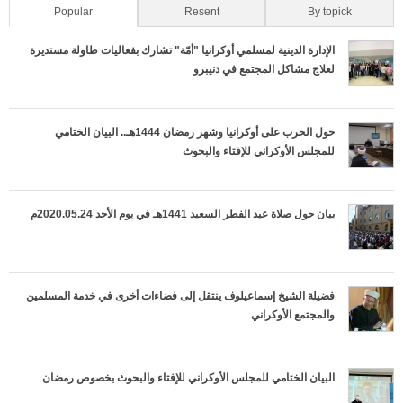
-
o
(active tab)
Popular
Resent
By topick
о
n
الإدارة الدينية لمسلمي أوكرانيا "أمّة" تشارك بفعاليات طاولة مستديرة
لعلاج مشاكل المجتمع في دنيبرو
б
t
л
a
حول الحرب على أوكرانيا وشهر رمضان 1444هـ.. البيان الختامي
е
للمجلس الأوكراني للإفتاء والبحوث
l
г
T
بيان حول صلاة عيد الفطر السعيد 1441هـ في يوم الأحد 2020.05.24م
ч
a
е
b
فضيلة الشيخ إسماعيلوف ينتقل إلى فضاءات أخرى في خدمة المسلمين
н
s
والمجتمع الأوكراني
и
е
البيان الختامي للمجلس الأوكراني للإفتاء والبحوث بخصوص رمضان