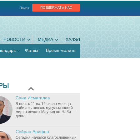
поддержать нас
Поиск
НОВОСТИ
МЕДИА
ХАЛЯЛ
лендарь
Фатвы
Время молитв
РЫ
Саид Исмагилов
В ночь с 11 на 12 число месяца
раби аль-авваль мусульманский
мир отмечает Маулид ан-Наби —
день...
Сейран Арифов
Сегодня начался благословенный