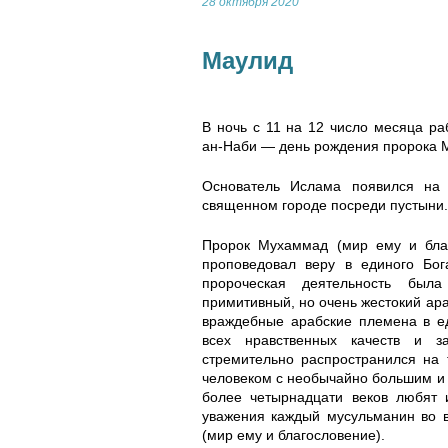
28 октября 2020
Маулид
В ночь с 11 на 12 число месяца р
ан-Наби — день рождения пророка М
Основатель Ислама появился на 
священном городе посреди пустыни. 
Пророк Мухаммад (мир ему и благ
проповедовал веру в единого Бог
пророческая деятельность был
примитивный, но очень жестокий ар
враждебные арабские племена в ед
всех нравственных качеств и за
стремительно распространился на
человеком с необычайно большим и 
более четырнадцати веков любят 
уважения каждый мусульманин во 
(мир ему и благословение).