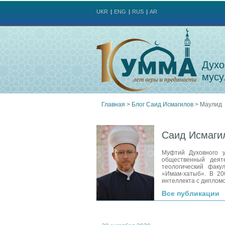
UKR
ENG
RUS
AR
Духо
мусу
Главная
>
Блог Саид Исмагилов
>
Маулид
Вы
Саид Исмаги
здесь
Муфтий Духовного у
общественный деят
теологический факу
«Имам-хатыб». В 20
интеллекта с диплом
Все публикации