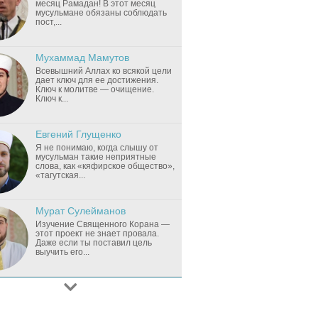
месяц Рамадан! В этот месяц
мусульмане обязаны соблюдать
пост,...
Мухаммад Мамутов
Всевышний Аллах ко всякой цели
дает ключ для ее достижения.
Ключ к молитве — очищение.
Ключ к...
Евгений Глущенко
Я не понимаю, когда слышу от
мусульман такие неприятные
слова, как «кяфирское общество»,
«тагутская...
Мурат Сулейманов
Изучение Священного Корана —
этот проект не знает провала.
Даже если ты поставил цель
выучить его...