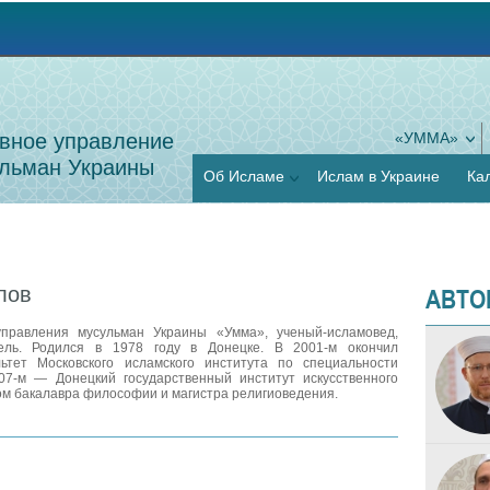
Jump to navigation
вное управление
«УММА»
льман Украины
Об Исламе
Ислам в Украине
Ка
АВТО
лов
правления мусульман Украины «Умма», ученый-исламовед,
ель. Родился в 1978 году в Донецке. В 2001‑м окончил
льтет Московского исламского института по специальности
07‑м — Донецкий государственный институт искусственного
ом бакалавра философии и магистра религиоведения.