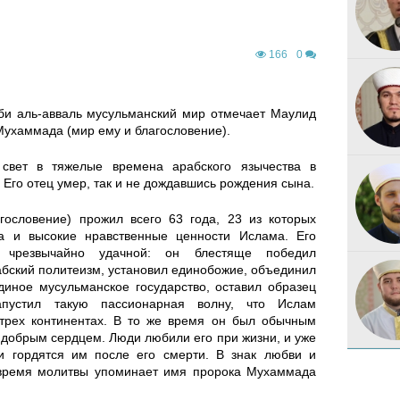
166
0
аби аль-авваль мусульманский мир отмечает Маулид
ухаммада (мир ему и благословение).
свет в тяжелые времена арабского язычества в
Его отец умер, так и не дождавшись рождения сына.
ословение) прожил всего 63 года, 23 из которых
а и высокие нравственные ценности Ислама. Его
а чрезвычайно удачной: он блестяще победил
абский политеизм, установил единобожие, объединил
иное мусульманское государство, оставил образец
пустил такую ​​пассионарная волну, что Ислам
 трех континентах. В то же время он был обычным
добрым сердцем. Люди любили его при жизни, и уже
и гордятся им после его смерти. В знак любви и
время молитвы упоминает имя пророка Мухаммада