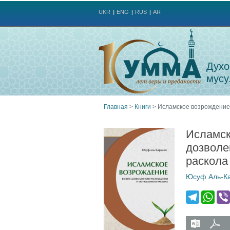
UKR
ENG
RUS
AR
Духо
мусу
Главная
>
Книги
>
Исламское возрождение 
Вы
Исламск
здесь
дозволе
раскола
Юсуф Аль-К
T
W
e
h
l
a