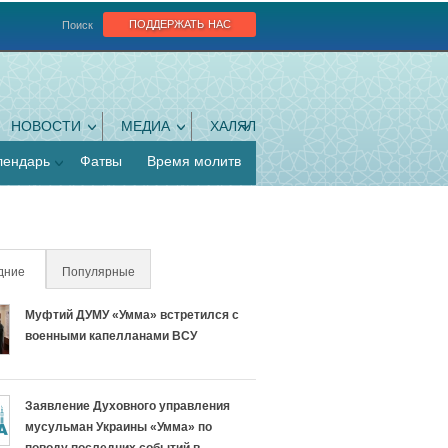
поддержать нас
Поиск
НОВОСТИ
МЕДИА
ХАЛЯЛ
лендарь
Фатвы
Время молитв
дние
(активная вкладка)
Популярные
Муфтий ДУМУ «Умма» встретился с
военными капелланами ВСУ
Заявление Духовного управления
мусульман Украины «Умма» по