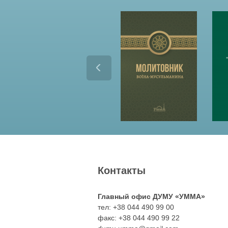
o
o
z
z
r
r
o
o
r
j
j
d
d
e
e
n
n
Контакты
i
i
i
Главный офис ДУМУ «УММА»
e
e
тел: +38 044 490 99 00
факс: +38 044 490 99 22