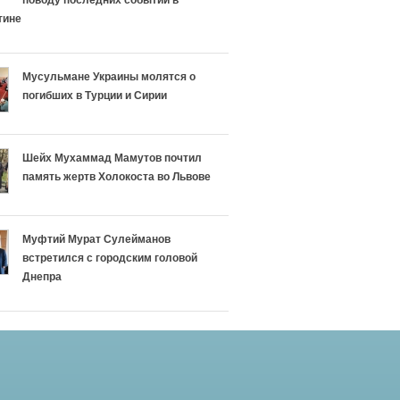
поводу последних событий в
тине
Мусульмане Украины молятся о
погибших в Турции и Сирии
Шейх Мухаммад Мамутов почтил
память жертв Холокоста во Львове
Муфтий Мурат Сулейманов
встретился с городским головой
Днепра