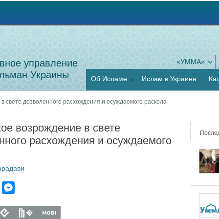
Jump to navigation
вное управление
«УММА»
льман Украины
Об Исламе
Ислам в Украине
Ка
в свете дозволенного расхождения и осуждаемого раскола
ое возрождение в свете
После
нного расхождения и осуждаемого
арадави
V
M
i
e
b
s