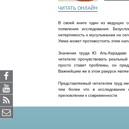
i
i
i
e
t
ЧИТАТЬ ОНЛАЙН
g
s
s
s
r
A
В своей книге один из ведущих с
a
p
l
l
l
появления исследования. Безусл
m
p
нетерпимость к мусульманам на сего
a
a
Умма может противостоять этим нап
m
m
Значение труда Ю. Аль-Карадави 
читателю прочувствовать реальный
s
s
просто ставит проблемы, он пред
Важнейшим же в этом ракурсе являе
k
k
Представляемый читателям труд им
o
o
тем более что в исследовании 
преломлении к современности.
e
e
i
_
_
v
v