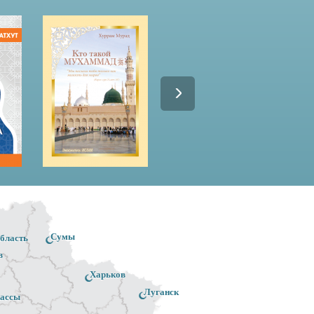
Сумы
область
в
Харьков
Луганск
ассы