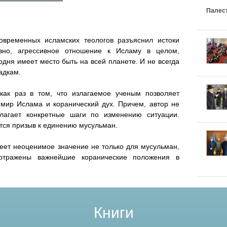
i
i
e
s
Палес
r
e
s
s
s
n
овременных исламских теологов разъяснил истоки
g
l
l
овно, агрессивное отношение к Исламу в целом,
e
дня имеет место быть на всей планете. И не всегда
a
a
a
r
адкам.
m
m
m
как раз в том, что излагаемое ученым позволяет
 мир Ислама и коранический дух. Причем, автор не
s
s
s
лагает конкретные шаги по изменению ситуации.
тся призыв к единению мусульман.
k
k
k
еет неоценимое значение не только для мусульман,
o
o
o
отражены важнейшие коранические положения в
i
i
e
e
e
Книги
_
_
_