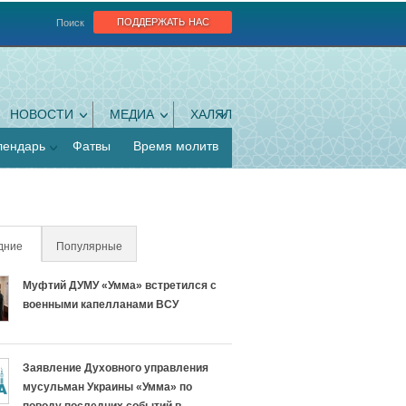
поддержать нас
Поиск
НОВОСТИ
МЕДИА
ХАЛЯЛ
лендарь
Фатвы
Время молитв
дние
(активная вкладка)
Популярные
Муфтий ДУМУ «Умма» встретился с
военными капелланами ВСУ
Заявление Духовного управления
мусульман Украины «Умма» по