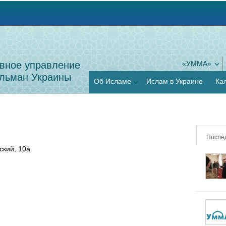
Jump to navigation
вное управление
«УММА»
льман Украины
Об Исламе
Ислам в Украине
Ка
После
ский, 10а