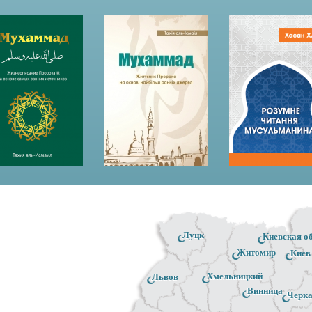
Луцк
Киевская о
Житомир
Киев
Хмельницкий
Львов
Винница
Черк