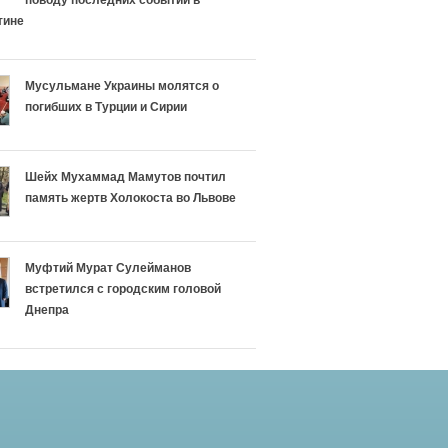
поводу последних событий в
тине
Мусульмане Украины молятся о
погибших в Турции и Сирии
Шейх Мухаммад Мамутов почтил
память жертв Холокоста во Львове
Муфтий Мурат Сулейманов
встретился с городским головой
Днепра