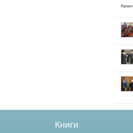
Палес
Книги