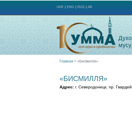
UKR
ENG
RUS
AR
Духо
мусу
Главная
>
«Бисмилля»
Вы
«БИСМИЛЛЯ»
здесь
Адрес:
г. Северодонецк, пр. Гвардей