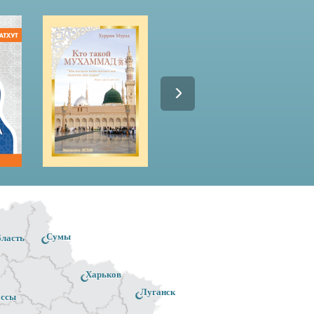
Сумы
бласть
Харьков
Луганск
ассы