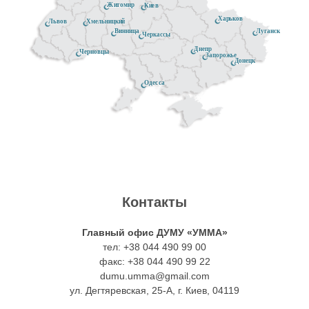
Житомир
Киев
Харьков
Хмельницкий
Львов
Луганск
Винница
Черкассы
Днепр
Черновцы
Запорожье
Донецк
Одесса
Контакты
Главный офис ДУМУ «УММА»
тел: +38 044 490 99 00
факс: +38 044 490 99 22
dumu.umma@gmail.com
ул. Дегтяревская, 25-А, г. Киев, 04119