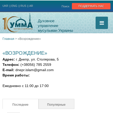
Jump to navigation
поддержать нас
UKR
ENG
RUS
AR
Поиск
Духовное
управление
мусульман Украины
Главная
>
«Возрождение»
Вы
«ВОЗРОЖДЕНИЕ»
здесь
Адрес:
г. Днепр, ул. Столярова, 5
Телефон:
(+38056) 785 2559
E-mail:
dnepr.islam@gmail.com
Время работы:
Ежедневно с 11:00 до 17:00
Последние
(активная вкладка)
Популярные