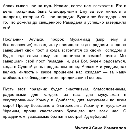
Аллах вывел нас на путь Ислама, велел нам восхвалять Его в
_
день праздника, быть благодарными Ему за все милости и
щедроты, которым Он нас наградил. Будем же благодарны за
u
то, что дожили до священного Рамадана и успешно завершили
его!
k
Посланник Аллаха, пророк Мухаммад (мир ему и
благословение) сказал, что у постящегося две радости: когда он
r
завершает свой пост и когда встретится со своим Господом и
будет радоваться тому, что постился в земной жизни. Мы
.
завершили свой пост Рамадан, и, дай Бог, будем радоваться,
когда в Судный день предстанем перед Аллахом и увидим, как
p
велика милость и какое прощение нас ожидает — за нашу
стойкость в соблюдении этого предписания Господа.
n
Пусть этот праздник будет счастливым, благословенным,
g
радостными для каждого из нас: для мусульман в
оккупированных Крыму и Донбассе, для мусульман во всем
мире! Прошу Всевышнего благословить Украину и мусульман
Украины, прошу счастливого будущего для всех нас! С
праздником, уважаемые братья и сестры! Ид мубарак!
Муфтий Саид Исмагилов