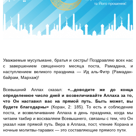
m
m
a
_
r
Уважаемые мусульмане, братья и сестры! Поздравляю всех нас
с завершением священного месяца поста, Рамадана, и
a
наступлением великого праздника — Ид аль-Фитр (Рамадан-
байрам, Мархаж)!
m
Всевышний Аллах сказал:
«...доводите же до конца
a
определенное число дней и возвеличивайте Аллаха за то,
что Он наставил вас на прямой путь. Быть может, вы
d
будете благодарны»
(Коран, 2: 185). То есть и соблюдение
поста, и возвеличивание Аллаха в день праздника, когда мы
читаем такбир и восхваляем Всевышнего, связаны с тем, что Он
a
указал нам прямой путь. Вера в Аллаха, пост, чтение Корана и
ночные молитвы-таравих — это составляющие прямого пути.
n