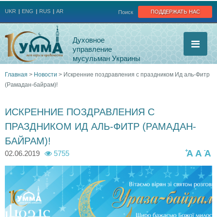
Jump to navigation
поддержать нас
UKR
ENG
RUS
AR
Поиск
Духовное
управление
мусульман Украины
Главная
>
Новости
>
Искренние поздравления с праздником Ид аль-Фитр
(Рамадан-байрам)!
Вы
здесь
ИСКРЕННИЕ ПОЗДРАВЛЕНИЯ С
ПРАЗДНИКОМ ИД АЛЬ-ФИТР (РАМАДАН-
БАЙРАМ)!
+
-
A
A
A
02.06.2019
5755
_
u