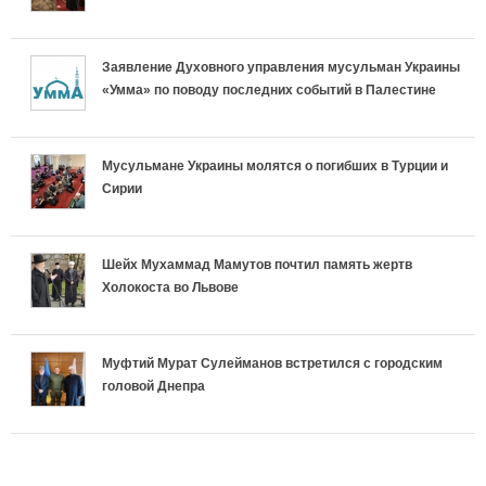
т
ь
с
н
с
ь
Заявление Духовного управления мусульман Украины
н
л
н
л
«Умма» по поводу последних событий в Палестине
р
ы
и
о
и
е
е
ш
с
ш
Мусульмане Украины молятся о погибших в Турции и
Сирии
л
в
а
т
а
и
к
е
ь
е
Шейх Мухаммад Мамутов почтил память жертв
г
Холокоста во Львове
л
т
р
т
и
а
у
е
у
Муфтий Мурат Сулейманов встретился с городским
и
головой Днепра
д
с
л
с
И
к
п
и
п
с
и
е
г
е