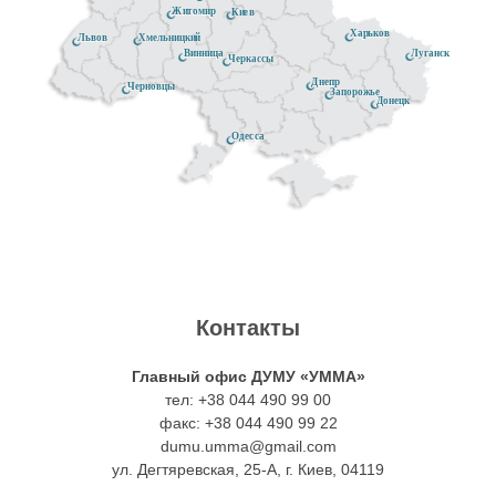
с
с
ч
с
Житомир
Киев
Харьков
Хмельницкий
Львов
к
Луганск
Винница
л
е
л
Черкассы
Днепр
Черновцы
р
Запорожье
Донецк
е
м
е
о
Одесса
д
у
д
м
у
с
у
н
ю
к
ю
о
щ
р
щ
с
Контакты
е
о
е
т
Главный офис ДУМУ «УММА»
й
м
й
тел: +38 044 490 99 00
ь
факс: +38 044 490 99 22
ж
н
ж
dumu.umma@gmail.com
т
ул. Дегтяревская, 25-А, г. Киев, 04119
и
о
и