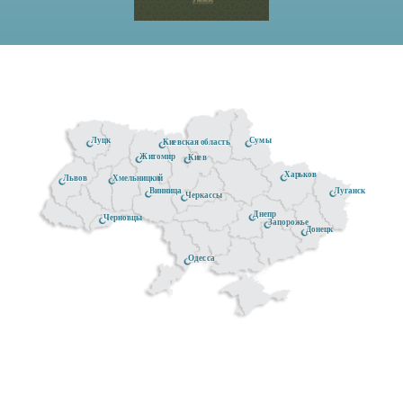
Луцк
Сумы
Киевская область
Житомир
Киев
Харьков
Хмельницкий
Львов
Луганск
Винница
Черкассы
Днепр
Черновцы
Запорожье
Донецк
Одесса