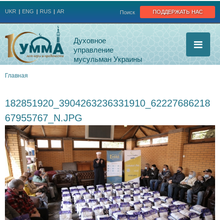
Jump to navigation
поддержать нас
UKR
ENG
RUS
AR
Поиск
Духовное
управление
мусульман Украины
Главная
Вы
182851920_3904263236331910_62227686218
здесь
67955767_N.JPG