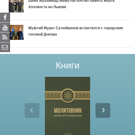
Шейх Мухаммад Мамутов почтил память жертв
Холокоста во Львове
Муфтий Мурат Сулейманов встретился с городским
головой Днепра
Книги