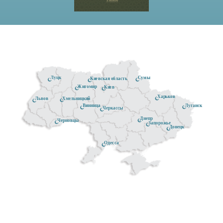
Луцк
Сумы
Киевская область
Житомир
Киев
Харьков
Хмельницкий
Львов
Луганск
Винница
Черкассы
Днепр
Черновцы
Запорожье
Донецк
Одесса