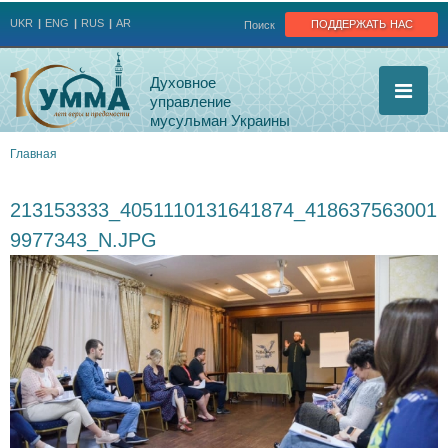
Jump to navigation
поддержать нас
UKR
ENG
RUS
AR
Поиск
Духовное
управление
мусульман Украины
Главная
Вы
213153333_4051110131641874_418637563001
здесь
9977343_N.JPG