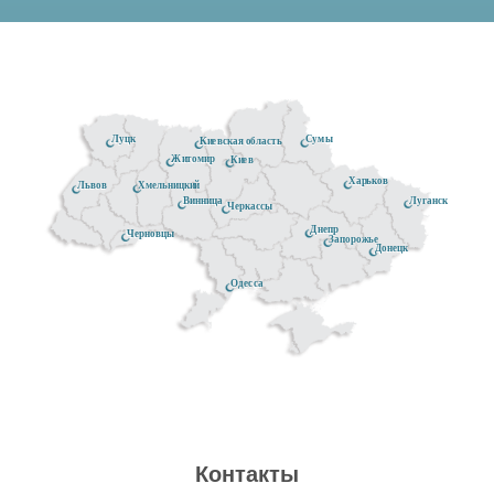
Луцк
Сумы
Киевская область
Житомир
Киев
Харьков
Хмельницкий
Львов
Луганск
Винница
Черкассы
Днепр
Черновцы
Запорожье
Донецк
Одесса
Контакты