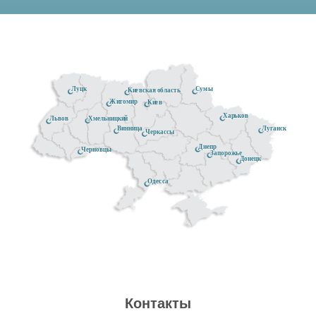
Луцк
Сумы
Киевская область
Житомир
Киев
Харьков
Хмельницкий
Львов
Луганск
Винница
Черкассы
Днепр
Черновцы
Запорожье
Донецк
Одесса
Контакты