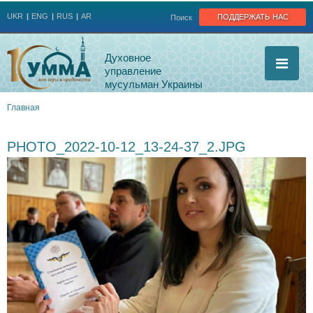
Jump to navigation
поддержать нас
UKR
ENG
RUS
AR
Поиск
Духовное
управление
мусульман Украины
Главная
Вы
PHOTO_2022-10-12_13-24-37_2.JPG
здесь