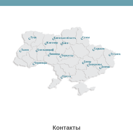
Луцк
Сумы
Киевская область
Житомир
Киев
Харьков
Хмельницкий
Львов
Луганск
Винница
Черкассы
Днепр
Черновцы
Запорожье
Донецк
Одесса
Контакты