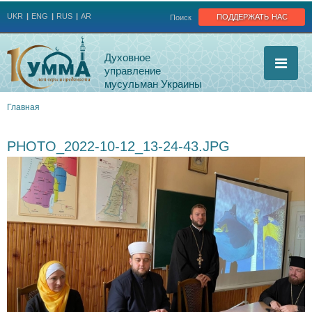
Jump to navigation
поддержать нас
UKR
ENG
RUS
AR
Поиск
Духовное
управление
мусульман Украины
Главная
Вы
PHOTO_2022-10-12_13-24-43.JPG
здесь