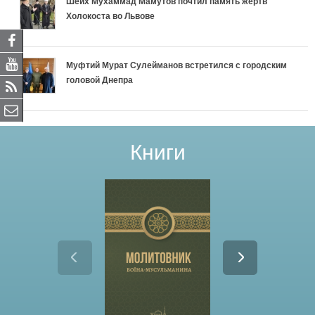
Шейх Мухаммад Мамутов почтил память жертв
Холокоста во Львове
Муфтий Мурат Сулейманов встретился с городским
головой Днепра
Книги