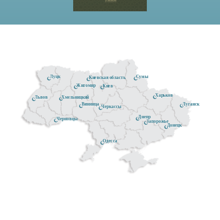
Луцк
Сумы
Киевская область
Житомир
Киев
Харьков
Хмельницкий
Львов
Луганск
Винница
Черкассы
Днепр
Черновцы
Запорожье
Донецк
Одесса