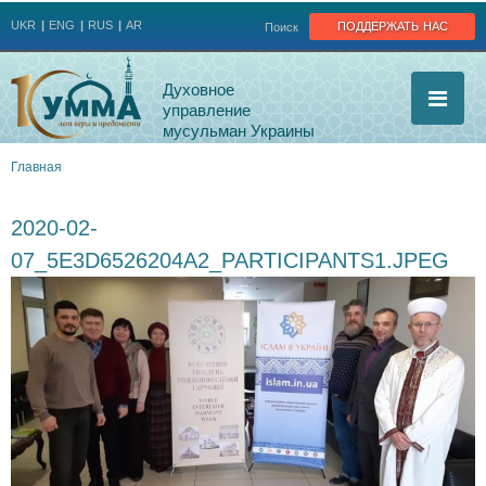
Jump to navigation
поддержать нас
UKR
ENG
RUS
AR
Поиск
Духовное
управление
мусульман Украины
Главная
Вы
2020-02-
здесь
07_5E3D6526204A2_PARTICIPANTS1.JPEG