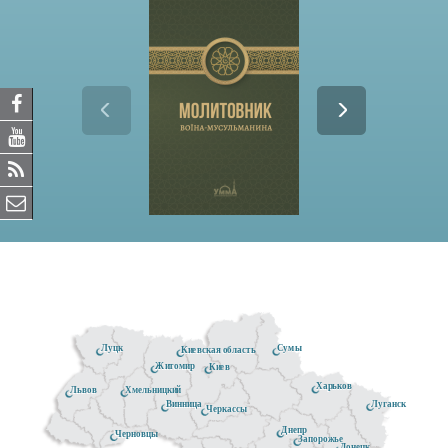
Луцк
Сумы
Киевская область
Житомир
Киев
Харьков
Хмельницкий
Львов
Луганск
Винница
Черкассы
Днепр
Черновцы
Запорожье
Донецк