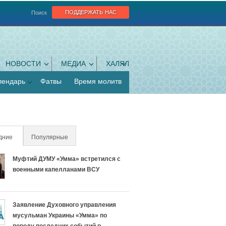
поддержать нас
Поиск
НОВОСТИ
МЕДИА
ХАЛЯЛ
лендарь
Фатвы
Время молитв
дние
(активная вкладка)
Популярные
Муфтий ДУМУ «Умма» встретился с
военными капелланами ВСУ
Заявление Духовного управления
мусульман Украины «Умма» по