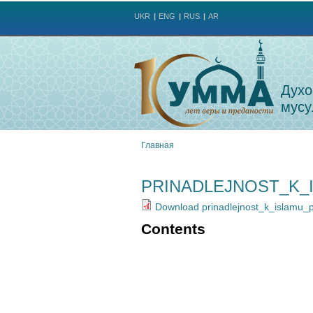
UKR
ENG
RUS
AR
Духо
мусу
Главная
Вы
PRINADLEJNOST_K_
здесь
Download prinadlejnost_k_islamu_p
Contents