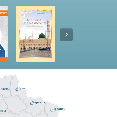
Сумы
бласть
Харьков
Луганск
ассы