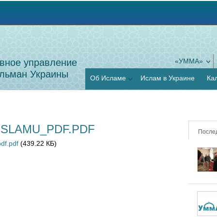
Jump to navigation
вное управление
«УММА»
льман Украины
Об Исламе
Ислам в Украине
Ка
ISLAMU_PDF.PDF
После
df.pdf
(439.22 КБ)