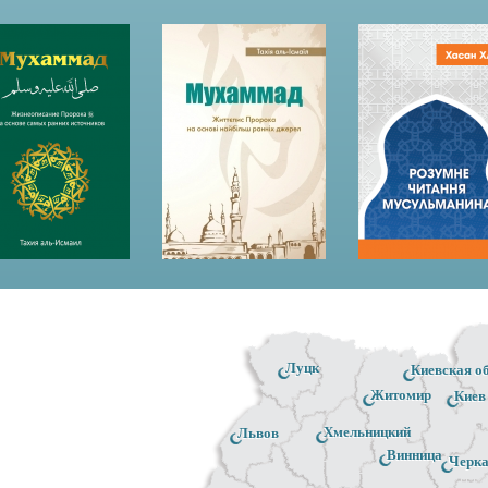
Луцк
Киевская о
Житомир
Киев
Хмельницкий
Львов
Винница
Черк