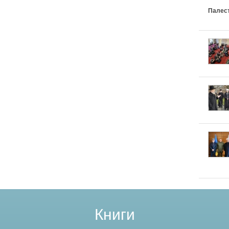
Палес
Книги