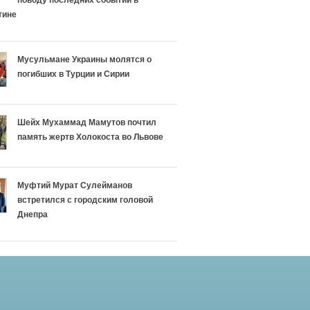
поводу последних событий в
тине
Мусульмане Украины молятся о
погибших в Турции и Сирии
Шейх Мухаммад Мамутов почтил
память жертв Холокоста во Львове
Муфтий Мурат Сулейманов
встретился с городским головой
Днепра