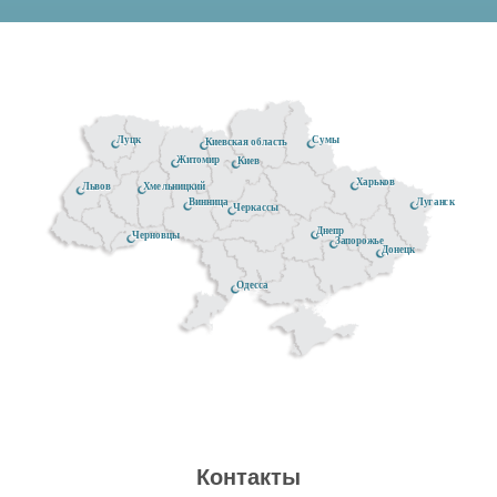
Луцк
Сумы
Киевская область
Житомир
Киев
Харьков
Хмельницкий
Львов
Луганск
Винница
Черкассы
Днепр
Черновцы
Запорожье
Донецк
Одесса
Контакты