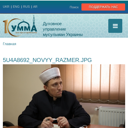
Jump to navigation
поддержать нас
UKR
ENG
RUS
AR
Поиск
Духовное
управление
мусульман Украины
Главная
Вы
5U4A8692_NOVYY_RAZMER.JPG
здесь