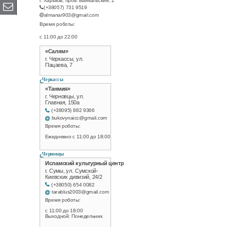
(+38057) 731 9519
almanar903@gmail.com
Время роботы:
с 11:00 до 22:00
«Салям»
г. Черкассы, ул.
Пацаева, 7
Черкассы
«Танмия»
г. Черновцы, ул.
Главная, 150а
(+38095) 882 9366
bukovynaicc@gmail.com
Время роботы:
Ежедневно с 11:00 до 18:00
Черновцы
Исламский культурный центр
г. Сумы, ул. Сумской-
Киевских дивизий, 24/2
(+38050) 654 0082
tarablus2003@gmail.com
Время роботы:
с 11:00 до 18:00
Выходной: Понедельник