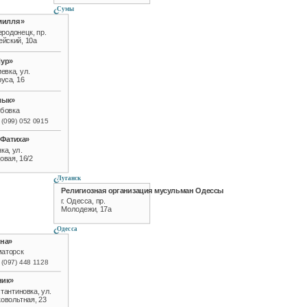
Сумы
милля»
еродонецк, пр.
ейский, 10а
Нур»
иевка, ул.
уса, 16
лык»
убовка
 (099) 052 0915
-Фатиха»
нка, ул.
овая, 16/2
Луганск
Религиозная организация мусульман Одессы
г. Одесса, пр.
Молодежи, 17а
Одесса
на»
маторск
 (097) 448 1128
ник»
стантиновка, ул.
овольтная, 23