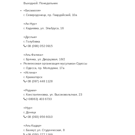
Выходной: Понедельник
«Бисмилля»
г. Северодонецк, пр. Гвардейский, 10а
«Ан-Нур»
г. Кадиевка, ул. Эльбруса, 16
«Дуслык»
г. Голубовка
+38 (099) 052 0915
«Аль-Фатиха»
г. Брянка, ул. Дворцовая, 16/2
Религиозная организация мусульман Одессы
г. Одесса, пр. Молодежи, 17а
«Истина»
г. Краматорск
+38 (097) 448 1128
«Родник»
г. Константиновка, ул. Высоковольтная, 23
(+38063) 403 6733
«Нур»
г. Донецк
+38 (093) 956 6010
«Аль-Кадар»
г. Бахмут, ул. Студенческая, 8
+38 (050) 277 1169