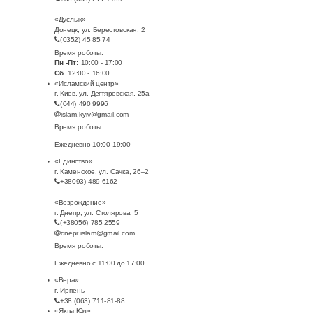
«Дуслык»
Донецк, ул. Берестовская, 2
(0352) 45 85 74
Время роботы:
Пн -Пт:
10:00 - 17:00
Сб.
12:00 - 16:00
«Исламский центр»
г. Киев, ул. Дегтяревская, 25а
(044) 490 9996
islam.kyiv@gmail.com
Время роботы:
Ежедневно 10:00-19:00
«Единство»
г. Каменское, ул. Сачка, 26–2
+38093) 489 6162
«Возрождение»
г. Днепр, ул. Столярова, 5
(+38056) 785 2559
dnepr.islam@gmail.com
Время роботы:
Ежедневно с 11:00 до 17:00
«Вера»
г. Ирпень
+38 (063) 711-81-88
«Якты Юл»