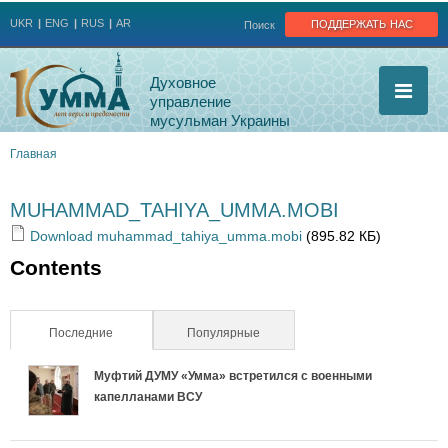
Jump to navigation
поддержать нас
UKR
ENG
RUS
AR
Поиск
Духовное
управление
мусульман Украины
Главная
Вы
MUHAMMAD_TAHIYA_UMMA.MOBI
здесь
Download muhammad_tahiya_umma.mobi
(895.82 КБ)
Contents
Последние
(активная вкладка)
Популярные
Муфтий ДУМУ «Умма» встретился с военными
капелланами ВСУ