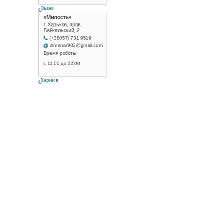
Львов
«Милость»
г. Харьков, пров.
Байкальский, 2
(+38057) 731 9519
almanar903@gmail.com
Время роботы:
с 11:00 до 22:00
Харьков