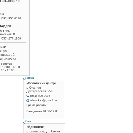
8063) 403 6733
»
ецк
 (093) 956 6010
-Кадар»
мут, ул.
нческая, 8
 (050) 277 1169
лык»
к, ул.
товская, 2
52) 45 85 74
 роботы:
:
10:00 - 17:00
:00 - 16:00
Донецк
«Исламский центр»
г. Киев, ул.
Дегтяревская, 25а
(044) 490 9996
islam.kyiv@gmail.com
Время роботы:
Ежедневно 10:00-19:00
Киев
«Единство»
г. Каменское, ул. Сачка,