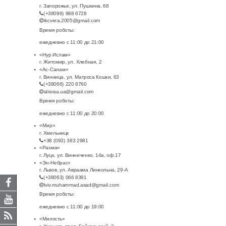
г. Запорожье, ул. Пушкина, 68
(+38096) 988 6728
ikcvera.2005@gmail.com
Время роботы:
ежедневно с 11:00 до 21:00
«Нур Ислам»
г. Житомир, ул. Хлебная, 2
«Ас-Салам»
г. Винница, ул. Матроса Кошки, 63
(+38066) 220 8760
alisraa.ua@gmail.com
Время роботы:
ежедневно с 11:00 до 20:00
«Мир»
г. Хмельницк
+38 (093) 383 2981
«Рахма»
г. Луцк, ул. Винниченко, 14а, оф.17
«Эн-Небрас»
г. Львов, ул. Авраама Линкольна, 29-А
(+38063) 066 8391
lviv.muhammad.asad@gmail.com
Время роботы:
ежедневно с 11:00 до 19:00
«Милость»
г. Харьков, пров. Байкальский, 2