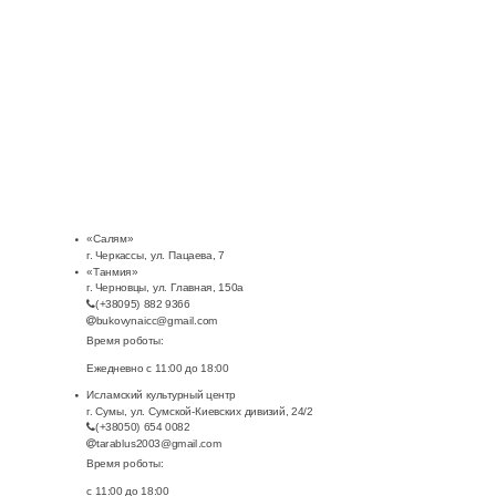
«Салям»
г. Черкассы, ул. Пацаева, 7
«Танмия»
г. Черновцы, ул. Главная, 150а
(+38095) 882 9366
bukovynaicc@gmail.com
Время роботы:
Ежедневно с 11:00 до 18:00
Исламский культурный центр
г. Сумы, ул. Сумской-Киевских дивизий, 24/2
(+38050) 654 0082
tarablus2003@gmail.com
Время роботы:
с 11:00 до 18:00