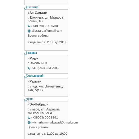
Житомир
«Ас-Салам»
г. Винница, ул. Матроса
Кошки, 63
(+38066) 220 8760
alisraa.ua@gmail.com
Время роботы:
ежедневно с 11:00 до 20:00
Винница
«Мир»
г. Хмельницк
+38 (093) 383 2981
Хмельницкий
«Рахма»
г. Луцк, ул. Винниченко,
14а, оф.17
Луцк
«Эн-Небрас»
г. Львов, ул. Авраама
Линкольна, 29-А
(+38063) 066 8391
lviv.muhammad.asad@gmail.com
Время роботы:
ежедневно с 11:00 до 19:00