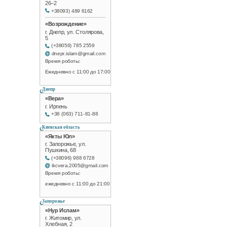
26–2
+38093) 489 6162
«Возрождение»
г. Днепр, ул. Столярова,
5
(+38056) 785 2559
dnepr.islam@gmail.com
Время роботы:
Ежедневно с 11:00 до 17:00
Днепр
«Вера»
г. Ирпень
+38 (063) 711-81-88
Киевская область
«Якты Юл»
г. Запорожье, ул.
Пушкина, 68
(+38096) 988 6728
ikcvera.2005@gmail.com
Время роботы:
ежедневно с 11:00 до 21:00
Запорожье
«Нур Ислам»
г. Житомир, ул.
Хлебная, 2