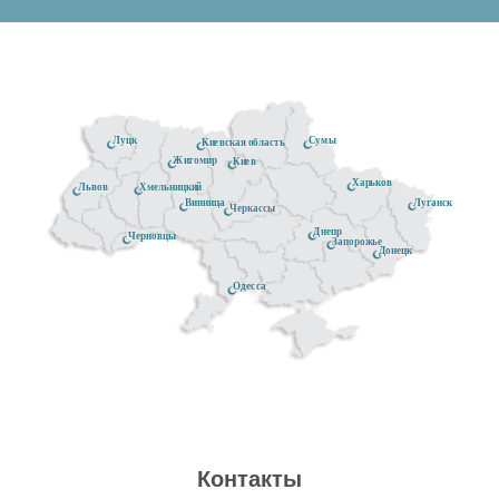
Луцк
Сумы
Киевская область
Житомир
Киев
Харьков
Хмельницкий
Львов
Луганск
Винница
Черкассы
Днепр
Черновцы
Запорожье
Донецк
Одесса
Контакты