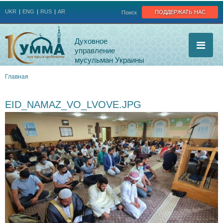
Jump to navigation
поддержать нас
UKR
ENG
RUS
AR
Поиск
Духовное
управление
мусульман Украины
Главная
Вы
EID_NAMAZ_VO_LVOVE.JPG
здесь