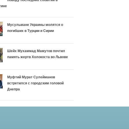
поводу последних событий в
тине
Мусульмане Украины молятся о
погибших в Турции и Сирии
Шейх Мухаммад Мамутов почтил
память жертв Холокоста во Львове
Муфтий Мурат Сулейманов
встретился с городским головой
Днепра