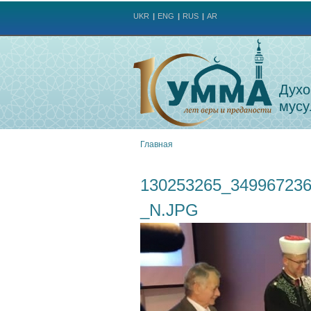
UKR
ENG
RUS
AR
Духо
мусу
Главная
Вы
130253265_34996723
здесь
_N.JPG