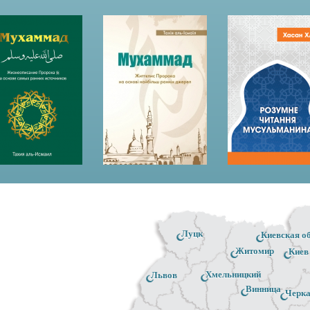
Луцк
Киевская о
Житомир
Киев
Хмельницкий
Львов
Винница
Черк