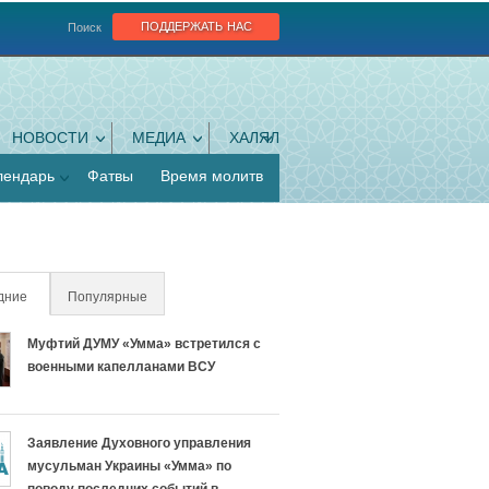
поддержать нас
Поиск
НОВОСТИ
МЕДИА
ХАЛЯЛ
лендарь
Фатвы
Время молитв
дние
(активная вкладка)
Популярные
Муфтий ДУМУ «Умма» встретился с
военными капелланами ВСУ
Заявление Духовного управления
мусульман Украины «Умма» по