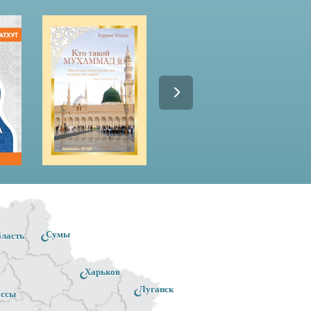
Сумы
бласть
Харьков
Луганск
ассы