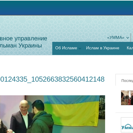
Jump to navigation
вное управление
«УММА»
льман Украины
Об Исламе
Ислам в Украине
Ка
60124335_1052663832560412148
После