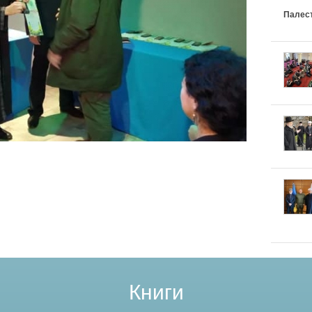
Палес
Книги