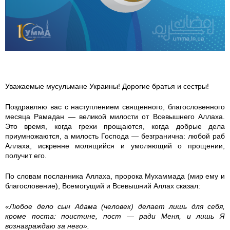
a
_
r
a
Уважаемые мусульмане Украины! Дорогие братья и сестры!
m
Поздравляю вас с наступлением священного, благословенного
месяца Рамадан — великой милости от Всевышнего Аллаха.
a
Это время, когда грехи прощаются, когда добрые дела
приумножаются, а милость Господа — безгранична: любой раб
d
Аллаха, искренне молящийся и умоляющий о прощении,
получит его.
a
По словам посланника Аллаха, пророка Мухаммада (мир ему и
благословение), Всемогущий и Всевышний Аллах сказал:
n
«Любое дело сын Адама (человек) делает лишь для себя,
_
кроме поста: поистине, пост — ради Меня, и лишь Я
вознаграждаю за него».