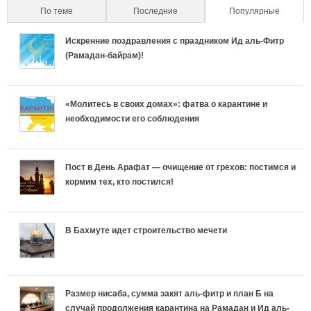
о
По теме
Последние
Популярные
(active 
а
н
б
н
с
Искренние поздравления с праздником Ид аль-Фитр
л
а
е
а
(Рамадан-байрам)!
т
ь
с
н
с
ь
«Молитесь в своих домах»: фатва о карантине и
н
л
н
л
необходимости его соблюдения
р
ы
и
о
и
е
е
ш
с
ш
Пост в День Арафат — очищение от грехов: постимся и
кормим тех, кто постился!
л
в
а
т
а
и
к
е
ь
е
В Бахмуте идет строительство мечети
г
л
т
р
т
и
а
у
е
у
Размер нисаба, сумма закят аль-фитр и план Б на
и
случай продолжения карантина на Рамадан и Ид аль-