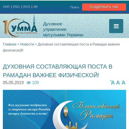
Jump to navigation
поддержать нас
UKR
ENG
RUS
AR
Поиск
Духовное
управление
мусульман Украины
Главная
>
Новости
>
Духовная составляющая поста в Рамадан важнее
физической!
Вы
здесь
ДУХОВНАЯ СОСТАВЛЯЮЩАЯ ПОСТА В
РАМАДАН ВАЖНЕЕ ФИЗИЧЕСКОЙ!
+
-
A
A
A
05.05.2019
109
u
m
m