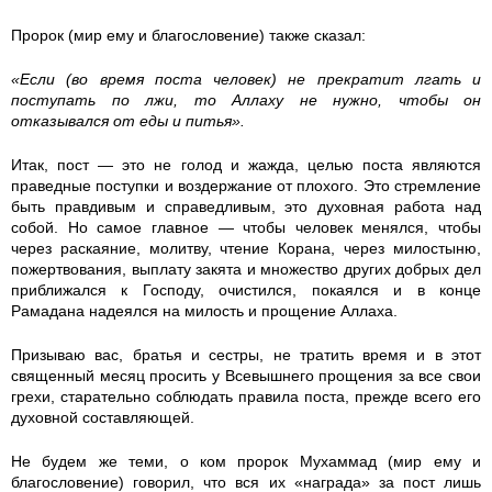
k
Пророк (мир ему и благословение) также сказал:
a
«Если (во время поста человек) не прекратит лгать и
r
поступать по лжи, то Аллаху не нужно, чтобы он
отказывался от еды и питья».
i
Итак, пост — это не голод и жажда, целью поста являются
m
праведные поступки и воздержание от плохого. Это стремление
быть правдивым и справедливым, это духовная работа над
собой. Но самое главное — чтобы человек менялся, чтобы
_
через раскаяние, молитву, чтение Корана, через милостыню,
пожертвования, выплату закята и множество других добрых дел
r
приближался к Господу, очистился, покаялся и в конце
Рамадана надеялся на милость и прощение Аллаха.
u
Призываю вас, братья и сестры, не тратить время и в этот
s
священный месяц просить у Всевышнего прощения за все свои
грехи, старательно соблюдать правила поста, прежде всего его
s
духовной составляющей.
.
Не будем же теми, о ком пророк Мухаммад (мир ему и
благословение) говорил, что вся их «награда» за пост лишь