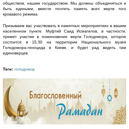
7
обществом, нашим государством. Мы должны объединяться и
быть едиными, вместе почтить память всех жертв того
3
кровавого режима.
5
Призываем вас участвовать в памятных мероприятиях в вашем
населенном пункте. Муфтий Саид Исмагилов, в частности,
4
примет участие в поминовении жертв Голодомора, которое
состоится в 15:30 на территории Национального музея
Голодомора-геноцида в Киеве, и будет рад видеть там
9
единоверцев.
8
Теги:
голодомор
4
5
1
3
6