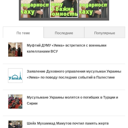
о
Ч
О
Ч
н
н
т
с
т
н
т
о
о
о
о
По теме
(active tab)
Последние
Популярные
а
н
б
н
с
Муфтий ДУМУ «Умма» встретился с военными
л
а
е
а
капелланами ВСУ
т
ь
с
н
с
ь
Заявление Духовного управления мусульман Украины
н
л
н
л
«Умма» по поводу последних событий в Палестине
р
ы
и
о
и
е
е
ш
с
ш
Мусульмане Украины молятся о погибших в Турции и
Сирии
л
в
а
т
а
и
к
е
ь
е
Шейх Мухаммад Мамутов почтил память жертв