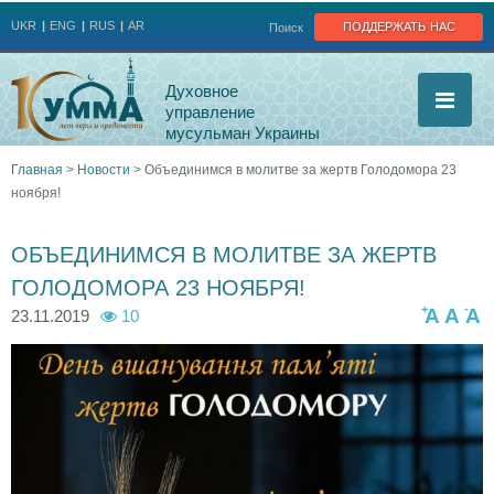
Jump to navigation
поддержать нас
UKR
ENG
RUS
AR
Поиск
Духовное
управление
мусульман Украины
Главная
>
Новости
>
Объединимся в молитве за жертв Голодомора 23
ноября!
Вы
здесь
ОБЪЕДИНИМСЯ В МОЛИТВЕ ЗА ЖЕРТВ
ГОЛОДОМОРА 23 НОЯБРЯ!
+
-
A
A
A
23.11.2019
10
7
4
5