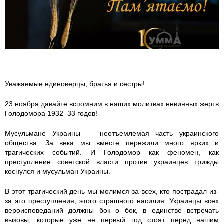
6
4
3
8
Уважаемые единоверцы, братья и сестры!
6
23 ноября давайте вспомним в наших молитвах невинных жертв
Голодомора 1932–33 годов!
_
Мусульмане Украины — неотъемлемая часть украинского
2
общества. За века мы вместе пережили много ярких и
трагических событий. И Голодомор как феномен, как
5
преступление советской власти против украинцев трижды
коснулся и мусульман Украины.
4
В этот трагический день мы молимся за всех, кто пострадал из-
за это преступления, этого страшного насилия. Украинцы всех
9
вероисповеданий должны бок о бок, в единстве встречать
вызовы, которые уже не первый год стоят перед нашим