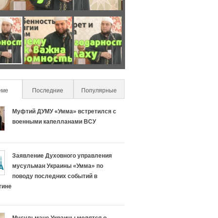
О
Ч
с
т
о
о
еме
(active tab)
Последние
Популярные
б
н
Муфтий ДУМУ «Умма» встретился с
е
а
военными капелланами ВСУ
н
с
Заявление Духовного управления
н
л
мусульман Украины «Умма» по
поводу последних событий в
о
и
тине
с
ш
Мусульмане Украины молятся о