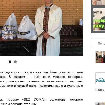
н
б
з
а
е
о
Ч
с
н
н
т
л
н
т
о
и
о
По т
а
н
ш
с
л
а
а
т
ь
с
для одиноких пожилых женщин Киевщины, которыми
е
ь
н
л
енко. В каждом — рыбные и мясные консервы,
сахар, макароны, печенье, а также немного овощей:
т
р
Кроме того в каждый пакет положили мыло и туалетную
ы
и
Палес
у
е
е
ш
вы проекту «BEZ DOMA», волонтеры которого
с
л
Южном вокзале столицы.