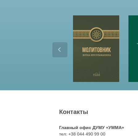
6
6
7
3
_
_
n
n
.
.
j
j
p
p
g
g
Контакты
Главный офис ДУМУ «УММА»
тел: +38 044 490 99 00