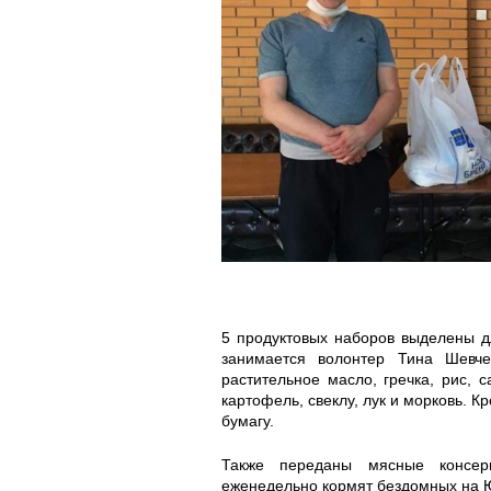
3
3
6
3
7
7
3
2
0
6
4
3
7
8
5 продуктовых наборов выделены 
_
_
занимается волонтер Тина Шевч
растительное масло, гречка, рис, 
картофель, свеклу, лук и морковь. 
2
1
бумагу.
3
7
Также переданы мясные консер
еженедельно кормят бездомных на 