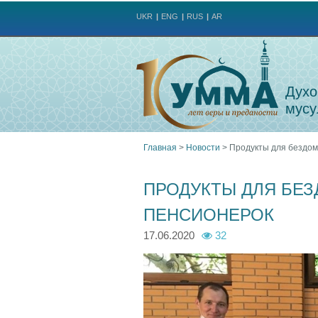
UKR
ENG
RUS
AR
Духо
мусу
Главная
>
Новости
>
Продукты для бездом
Вы
ПРОДУКТЫ ДЛЯ БЕ
здесь
ПЕНСИОНЕРОК
17.06.2020
32
1
1
0
0