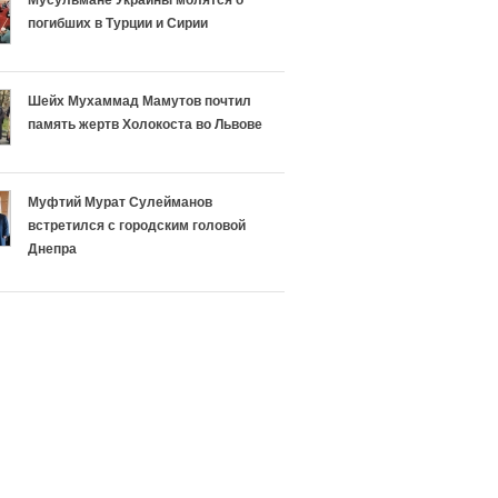
т
а
погибших в Турции и Сирии
ь
е
р
т
Шейх Мухаммад Мамутов почтил
память жертв Холокоста во Львове
е
у
л
с
Муфтий Мурат Сулейманов
встретился с городским головой
и
п
Днепра
г
е
и
х
и
а
И
в
с
э