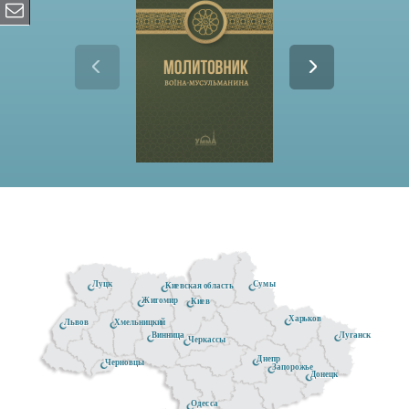
Луцк
Сумы
Киевская область
Житомир
Киев
Харьков
Хмельницкий
Львов
Луганск
Винница
Черкассы
Днепр
Черновцы
Запорожье
Донецк
Одесса