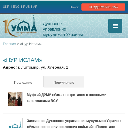
Jump to navigation
поддержать нас
UKR
ENG
RUS
AR
Поиск
Духовное
управление
мусульман Украины
Главная
>
«Нур Ислам»
Вы
«НУР ИСЛАМ»
здесь
Адрес:
г. Житомир, ул. Хлебная, 2
Последние
(активная вкладка)
Популярные
Муфтий ДУМУ «Умма» встретился с военными
капелланами ВСУ
Заявление Духовного управления мусульман Украины
«Умма» по поводу последних событий в Палестине