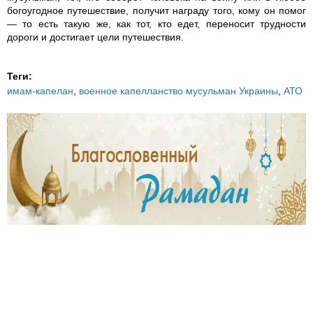
5
8
7
богоугодное путешествие, получит награду того, кому он помог
— то есть такую же, как тот, кто едет, переносит трудности
2
8
7
дороги и достигает цели путешествия.
_
_
_
Теги:
8
1
3
имам-капелан
,
военное капелланство мусульман Украины
,
АТО
3
6
1
9
9
6
7
0
9
2
4
0
4
8
5
2
2
6
2
4
7