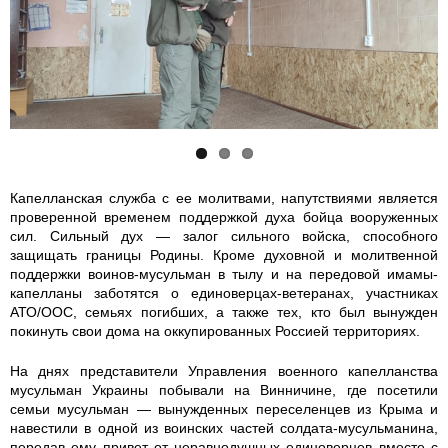
0
1
1
8
2
3
1
6
8
1
7
0
1
3
7
Капелланская служба с ее молитвами, напутствиями является
проверенной временем поддержкой духа бойца вооруженных
5
3
9
сил. Сильный дух — залог сильного войска, способного
защищать границы Родины. Кроме духовной и молитвенной
7
7
4
поддержки воинов-мусульман в тылу и на передовой имамы-
капелланы заботятся о единоверцах-ветеранах, участниках
_
_
_
АТО/ООС, семьях погибших, а также тех, кто был вынужден
покинуть свои дома на оккупированных Россией территориях.
7
7
7
На днях представители Управления военного капелланства
мусульман Украины побывали на Винничине, где посетили
0
0
0
семьи мусульман — вынужденных переселенцев из Крыма и
навестили в одной из воинских частей солдата-мусульманина,
9
9
9
передав ему привет от неравнодушных единоверцев вместе с