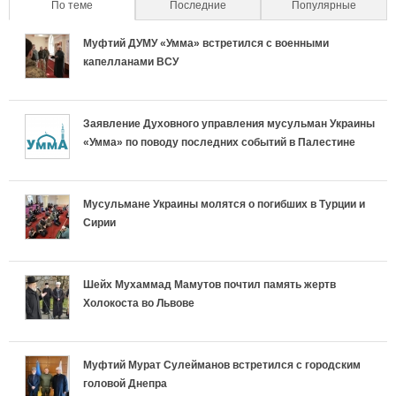
о
По теме
(active tab)
Последние
Популярные
а
н
б
н
с
Муфтий ДУМУ «Умма» встретился с военными
л
а
е
а
капелланами ВСУ
т
ь
с
н
с
ь
Заявление Духовного управления мусульман Украины
н
л
н
л
«Умма» по поводу последних событий в Палестине
р
ы
и
о
и
е
е
ш
с
ш
Мусульмане Украины молятся о погибших в Турции и
Сирии
л
в
а
т
а
и
к
е
ь
е
Шейх Мухаммад Мамутов почтил память жертв
г
Холокоста во Львове
л
т
р
т
и
а
у
е
у
Муфтий Мурат Сулейманов встретился с городским
и
головой Днепра
д
с
л
с