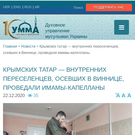
Jump to navigation
поддержать нас
UKR
ENG
RUS
AR
Поиск
Духовное
управление
мусульман Украины
Главная
>
Новости
>
Крымских татар — внутренних переселенцев,
осевших в Виннице, проведали имамы-капелланы
Вы
здесь
КРЫМСКИХ ТАТАР — ВНУТРЕННИХ
ПЕРЕСЕЛЕНЦЕВ, ОСЕВШИХ В ВИННИЦЕ,
ПРОВЕДАЛИ ИМАМЫ-КАПЕЛЛАНЫ
+
-
A
A
A
22.12.2020
35
1
1
1
3
3
3