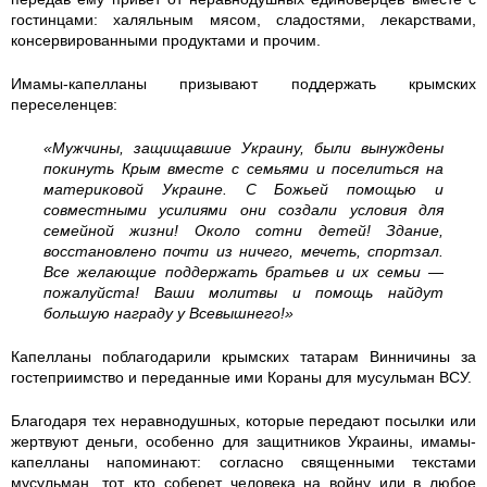
гостинцами: халяльным мясом, сладостями, лекарствами,
4
4
4
консервированными продуктами и прочим.
0
0
0
Имамы-капелланы призывают поддержать крымских
переселенцев:
5
5
5
«Мужчины, защищавшие Украину, были вынуждены
покинуть Крым вместе с семьями и поселиться на
8
8
9
материковой Украине. С Божьей помощью и
совместными усилиями они создали условия для
3
0
1
семейной жизни! Около сотни детей! Здание,
восстановлено ​​почти из ничего, мечеть, спортзал.
2
6
6
Все желающие поддержать братьев и их семьи —
пожалуйста! Ваши молитвы и помощь найдут
8
2
2
большую награду у Всевышнего!»
8
1
1
Капелланы поблагодарили крымских татарам Винничины за
гостеприимство и переданные ими Кораны для мусульман ВСУ.
1
4
4
Благодаря тех неравнодушных, которые передают посылки или
жертвуют деньги, особенно для защитников Украины, имамы-
0
3
3
капелланы напоминают: согласно священными текстами
мусульман, тот, кто соберет человека на войну или в любое