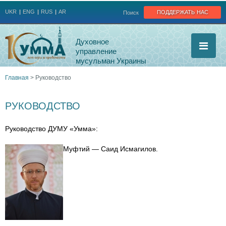
Jump to navigation
поддержать нас
UKR
ENG
RUS
AR
Поиск
Духовное
управление
мусульман Украины
Главная
>
Руководство
Вы
РУКОВОДСТВО
здесь
Руководство ДУМУ «Умма»:
Муфтий — Саид Исмагилов.