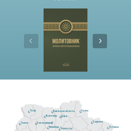
Луцк
Сумы
Киевская область
Житомир
Киев
Харьков
Хмельницкий
Львов
Луганск
Винница
Черкассы