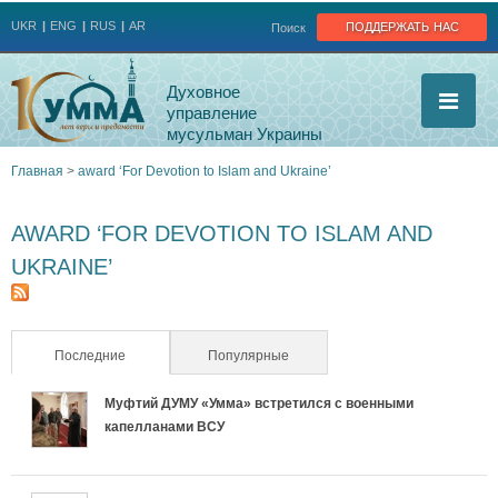
Jump to navigation
поддержать нас
UKR
ENG
RUS
AR
Поиск
Духовное
управление
мусульман Украины
Главная
>
award ‘For Devotion to Islam and Ukraine’
Вы
AWARD ‘FOR DEVOTION TO ISLAM AND
здесь
UKRAINE’
Последние
(активная вкладка)
Популярные
Муфтий ДУМУ «Умма» встретился с военными
капелланами ВСУ