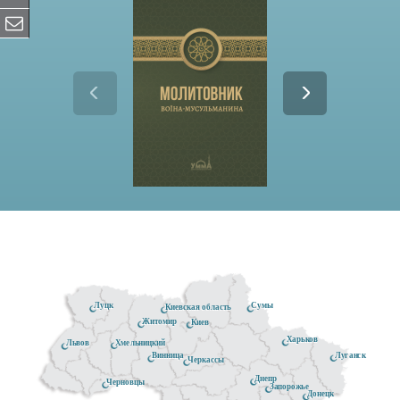
Луцк
Сумы
Киевская область
Житомир
Киев
Харьков
Хмельницкий
Львов
Луганск
Винница
Черкассы
Днепр
Черновцы
Запорожье
Донецк