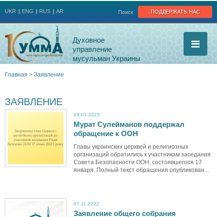
Jump to navigation
поддержать нас
UKR
ENG
RUS
AR
Поиск
Духовное
управление
мусульман Украины
Главная
>
Заявление
Вы
ЗАЯВЛЕНИЕ
здесь
19.01.2023
Мурат Сулейманов поддержал
обращение к ООН
Главы украинских церквей и религиозных
организаций обратились к участникам заседания
Совета Безопасности ООН, состоявшегося 17
января. Полный текст обращения опубликован...
07.11.2022
Заявление общего собрания