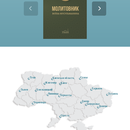
Луцк
Сумы
Киевская область
Житомир
Киев
Харьков
Хмельницкий
Львов
Луганск
Винница
Черкассы
Днепр
Черновцы
Запорожье
Донецк
Одесса