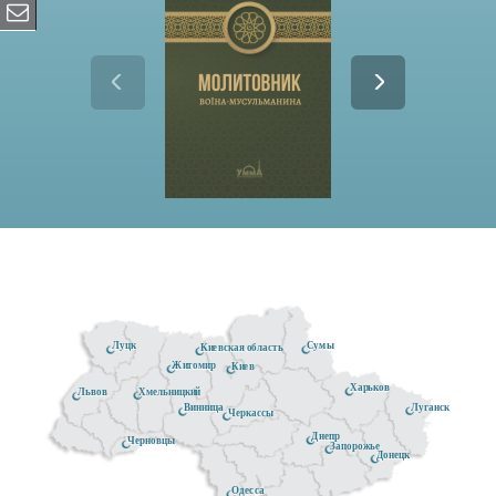
Луцк
Сумы
Киевская область
Житомир
Киев
Харьков
Хмельницкий
Львов
Луганск
Винница
Черкассы
Днепр
Черновцы
Запорожье
Донецк
Одесса