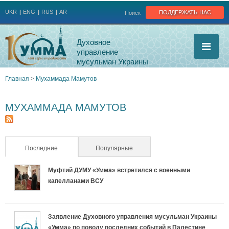
Jump to navigation
поддержать нас
UKR
ENG
RUS
AR
Поиск
Духовное
управление
мусульман Украины
Главная
>
Мухаммада Мамутов
Вы
МУХАММАДА МАМУТОВ
здесь
Последние
(активная вкладка)
Популярные
Муфтий ДУМУ «Умма» встретился с военными
капелланами ВСУ
Заявление Духовного управления мусульман Украины
«Умма» по поводу последних событий в Палестине