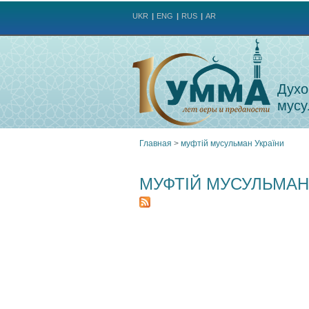
UKR
ENG
RUS
AR
Духо
мусу
Главная
>
муфтій мусульман України
Вы
МУФТІЙ МУСУЛЬМАН
здесь