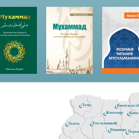
Луцк
Киевская о
Житомир
Киев
Хмельницкий
Львов
Винница
Черк