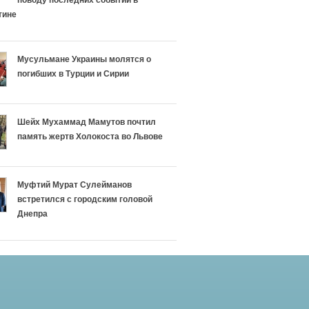
поводу последних событий в
тине
Мусульмане Украины молятся о
погибших в Турции и Сирии
Шейх Мухаммад Мамутов почтил
память жертв Холокоста во Львове
Муфтий Мурат Сулейманов
встретился с городским головой
Днепра