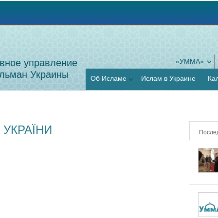
Jump to navigation
вное управление
«УММА»
льман Украины
Об Исламе
Ислам в Украине
Ка
 УКРАЇНИ
После