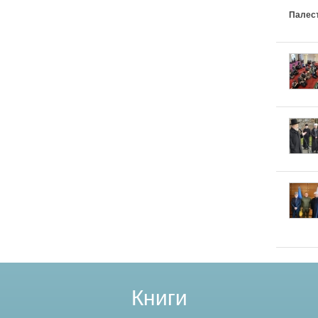
Палес
Книги