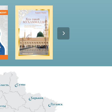
Сумы
бласть
Харьков
Луганск
ассы