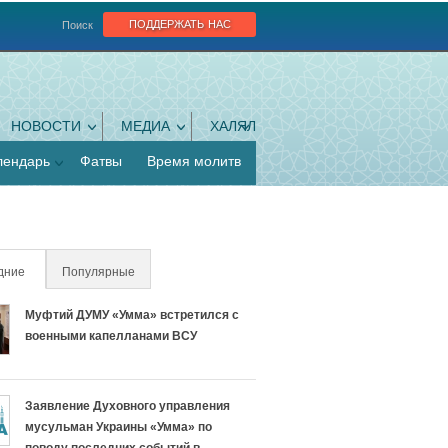
поддержать нас
Поиск
НОВОСТИ
МЕДИА
ХАЛЯЛ
лендарь
Фатвы
Время молитв
дние
(активная вкладка)
Популярные
Муфтий ДУМУ «Умма» встретился с
военными капелланами ВСУ
Заявление Духовного управления
мусульман Украины «Умма» по