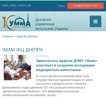
Jump to navigation
поддержать нас
UKR
ENG
RUS
AR
Поиск
Духовное
управление
мусульман Украины
Главная
>
імам ІКЦ Дніпра
Вы
ІМАМ ІКЦ ДНІПРА
здесь
27.07.2021
Заместитель муфтия ДУМУ «Умма»
участвует в создании ассоциации
медицинских капелланов
В стенах Днепропетровской областной
государственной администрации 21 июля
состоялось учредительное собрание
Днепровского подразделения ОО «Ассоциация капелланов в
здравоохранении Украины». Это межконфессиональная
профессиональная ассоциация, целью...