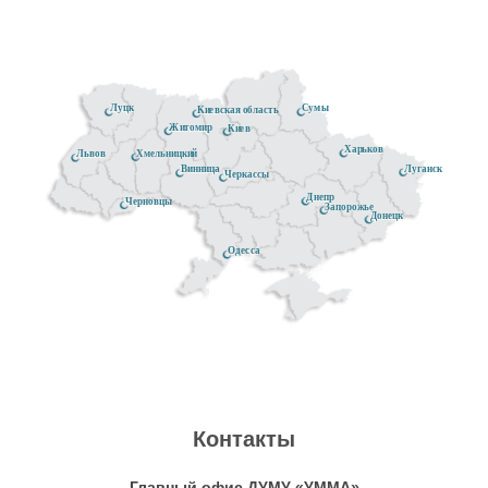
Луцк
Сумы
Киевская область
Житомир
Киев
Харьков
Хмельницкий
Львов
Луганск
Винница
Черкассы
Днепр
Черновцы
Запорожье
Донецк
Одесса
Контакты
Главный офис ДУМУ «УММА»