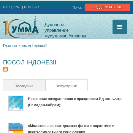
Jump to navigation
поддержать нас
UKR
ENG
RUS
AR
Поиск
Духовное
управление
мусульман Украины
Главная
>
посол Індонезії
Вы
ПОСОЛ ІНДОНЕЗІЇ
здесь
Последние
Популярные
(активная вкладка)
Искренние поздравления с праздником Ид аль-Фитр
(Рамадан-байрам)!
«Молитесь в своих домах»: фатва о карантине и
необходимости его соблюдения