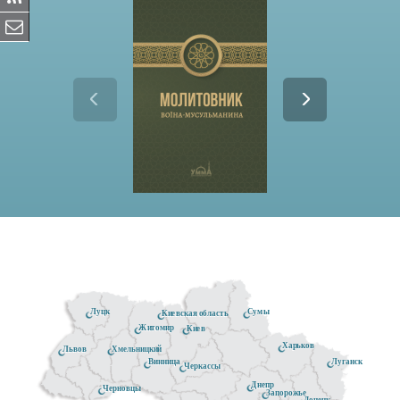
Луцк
Сумы
Киевская область
Житомир
Киев
Харьков
Хмельницкий
Львов
Луганск
Винница
Черкассы
Днепр
Черновцы
Запорожье
Донецк