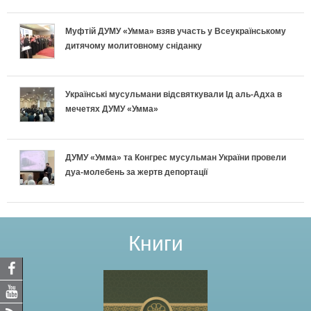
Муфтій ДУМУ «Умма» взяв участь у Всеукраїнському
дитячому молитовному сніданку
Українські мусульмани відсвяткували Ід аль-Адха в
мечетях ДУМУ «Умма»
ДУМУ «Умма» та Конгрес мусульман України провели
дуа-молебень за жертв депортації
Книги