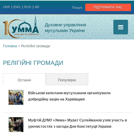
Jump to navigation
підтримати нас
UKR
ENG
RUS
AR
Пошук
Духовне управління
мусульман України
Головна
>
Релігійні громади
Ви
РЕЛІГІЙНІ ГРОМАДИ
є
тут
Останні
(активна вкладка)
Популярні
Військові капелани-мусульмани організували
добродійну акцію на Харківщині
Муфтій ДУМУ «Умма» Мурат Сулейманов узяв участь в
урочистостях з нагоди Дня Конституції України