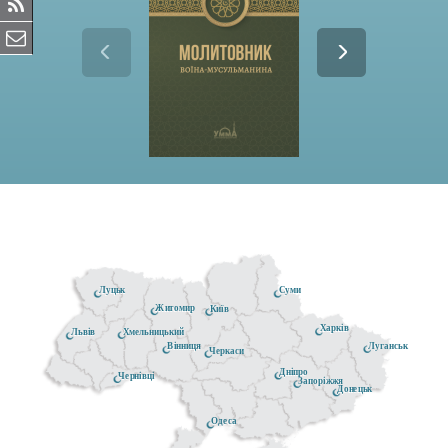
Луцьк
Суми
Житомир
Київ
Харків
Хмельницький
Львів
Луганськ
Вінниця
Черкаси
Дніпро
Чернівці
Запоріжжя
Донецьк
Одеса