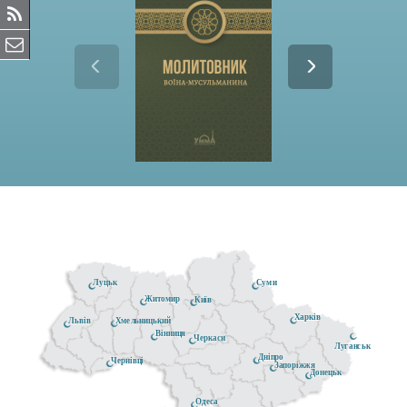
Луцьк
Суми
Житомир
Київ
Харків
Хмельницький
Львів
Вінниця
Черкаси
Луганськ
Дніпро
Чернівці
Запоріжжя
Донецьк
Одеса