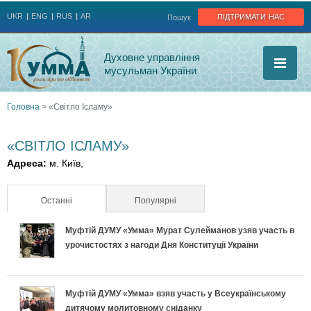
Jump to navigation
підтримати нас
UKR
ENG
RUS
AR
Пошук
Духовне управління
мусульман України
Головна
>
«Світло Ісламу»
Ви
«СВІТЛО ІСЛАМУ»
є
Адреса:
м. Київ,
тут
Останні
(активна вкладка)
Популярні
Муфтій ДУМУ «Умма» Мурат Сулейманов узяв участь в
урочистостях з нагоди Дня Конституції України
Муфтій ДУМУ «Умма» взяв участь у Всеукраїнському
дитячому молитовному сніданку