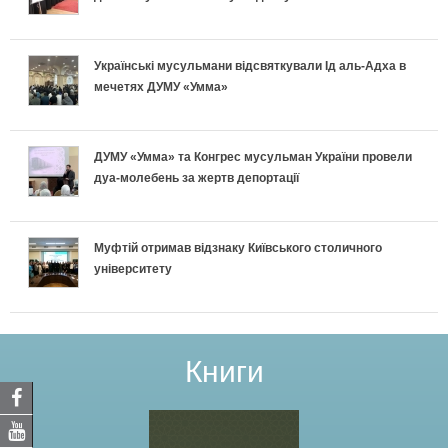
Українські мусульмани відсвяткували Ід аль-Адха в
мечетях ДУМУ «Умма»
ДУМУ «Умма» та Конгрес мусульман України провели
дуа-молебень за жертв депортації
Муфтій отримав відзнаку Київського столичного
університету
Книги