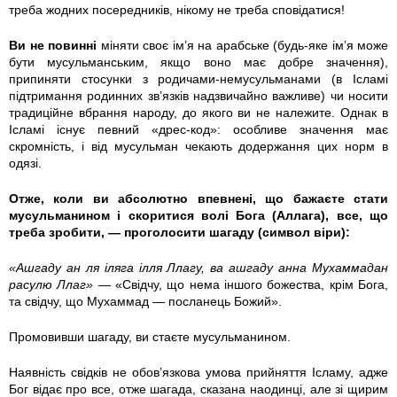
треба жодних посередників, нікому не треба сповідатися!
Ви не повинні
міняти своє ім’я на арабське (будь-яке ім’я може
бути мусульманським, якщо воно має добре значення),
припиняти стосунки з родичами-немусульманами (в Ісламі
підтримання родинних зв’язків надзвичайно важливе) чи носити
традиційне вбрання народу, до якого ви не належите. Однак в
Ісламі існує певний «дрес-код»: особливе значення має
скромність, і від мусульман чекають додержання цих норм в
одязі.
Отже, коли ви абсолютно впевнені, що бажаєте стати
мусульманином і скоритися волі Бога (Аллага), все, що
треба зробити, — проголосити шагаду (символ віри):
«Ашгаду ан ля іляга ілля Ллагу, ва ашгаду анна Мухаммадан
расулю Ллаг»
— «Свідчу, що нема іншого божества, крім Бога,
та свідчу, що Мухаммад — посланець Божий».
Промовивши шагаду, ви стаєте мусульманином.
Наявність свідків не обов’язкова умова прийняття Ісламу, адже
Бог відає про все, отже шагада, сказана наодинці, але зі щирим