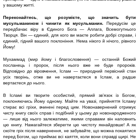
у вашому житті.
Переконайтесь
,
що розумієте, що значить бути
мусульманином і чинити як мусульманин.
Передусім це
передбачає віру в Єдиного Бога — Аллага, Всемогутнього
Творця. Він — єдиний, для кого ви маєте робити добрі справи, і
єдиний, гідний вашого поклоніння. Нема нікого й нічого, рівного
Йому!
Мухаммад (мир йому і благословення) — останній Божий
посланець і пророк, після нього вже не буде пророків.
Відповідно до віровчення, Іслам — природний первісний стан
усіх творінь, отже ви не навертаєтеся в Іслам, а радше
вертаєтеся до нього.
В Ісламі ви творите особистий, прямий зв’язок із Богом,
поклоняючись Йому одному. Майте на увазі, прийняття Ісламу
стирає всі гріхи, вчинені перед цим. Новонавернений отримує
чисту книгу своїх справ і подібний у цьому до новонародженого
— лише від нього залежатиме, якими справами він наповнить
цю книгу. Намагайтеся зберегти цю чистоту якнайдовше! А як
скоїте гріх після навернення, не забувайте, що можна покаятися
перед Богом, що приймає всі каяття, коли вони справді щирі. Не