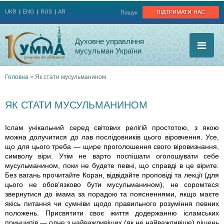
Jump to navigation
підтримати нас
UKR
ENG
RUS
AR
Пошук
Духовне управління
мусульман України
Головна
>
Як стати мусульманином
Ви
ЯК СТАТИ МУСУЛЬМАНИНОМ
є
Іслам унікальний серед світових релігій простотою, з якою
тут
можна долучитися до лав послідовників цього віровчення. Усе,
що для цього треба — щире проголошення свого віровизнання,
символу віри. Утім не варто поспішати оголошувати себе
мусульманином, поки не будете певні, що справді в це вірите.
Без вагань прочитайте Коран, відвідайте проповіді та лекції (для
цього не обов’язково бути мусульманином), не соромтеся
звернутися до імама за порадою та поясненнями, якщо маєте
якісь питання чи сумніви щодо правильного розуміння певних
положень. Присвятити своє життя додержанню ісламських
принципів — одне з найважливіших (як не найважливіше) рішень