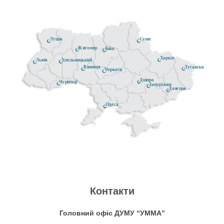
Луцьк
Суми
Житомир
Київ
Харків
Хмельницький
Львів
Луганськ
Вінниця
Черкаси
Дніпро
Чернівці
Запоріжжя
Донецьк
Одеса
Контакти
Головний офіс ДУМУ “УММА”