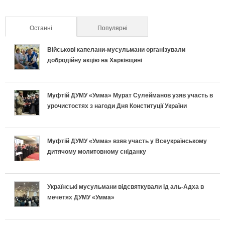
Останні
(активна вкладка)
Популярні
Військові капелани-мусульмани організували
добродійну акцію на Харківщині
Муфтій ДУМУ «Умма» Мурат Сулейманов узяв участь в
урочистостях з нагоди Дня Конституції України
Муфтій ДУМУ «Умма» взяв участь у Всеукраїнському
дитячому молитовному сніданку
Українські мусульмани відсвяткували Ід аль-Адха в
мечетях ДУМУ «Умма»