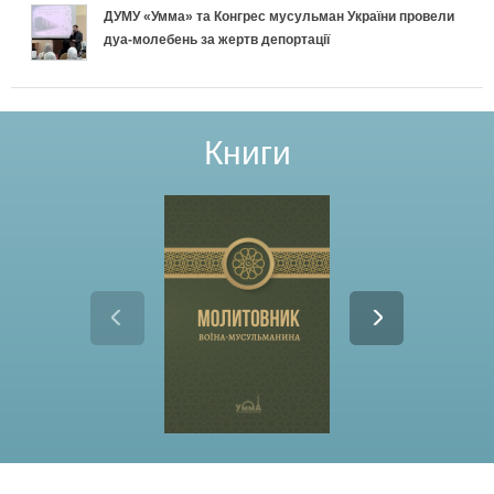
ДУМУ «Умма» та Конгрес мусульман України провели
дуа-молебень за жертв депортації
Книги