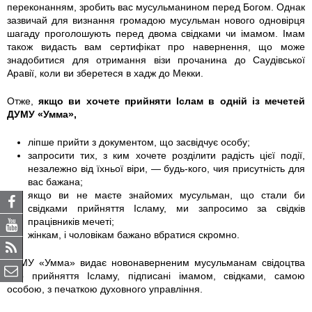
переконанням, зробить вас мусульманином перед Богом. Однак
зазвичай для визнання громадою мусульман нового одновірця
шагаду проголошують перед двома свідками чи імамом. Імам
також видасть вам сертифікат про навернення, що може
знадобитися для отримання візи прочанина до Саудівської
Аравії, коли ви зберетеся в хадж до Мекки.
Отже,
якщо ви хочете прийняти Іслам в одній із мечетей
ДУМУ «Умма»,
ліпше прийти з документом, що засвідчує особу;
запросити тих, з ким хочете розділити радість цієї події,
незалежно від їхньої віри, — будь-кого, чия присутність для
вас бажана;
якщо ви не маєте знайомих мусульман, що стали би
свідками прийняття Ісламу, ми запросимо за свідків
працівників мечеті;
жінкам, і чоловікам бажано вбратися скромно.
ДУМУ «Умма» видає новонаверненим мусульманам свідоцтва
про прийняття Ісламу, підписані імамом, свідками, самою
особою, з печаткою духовного управління.