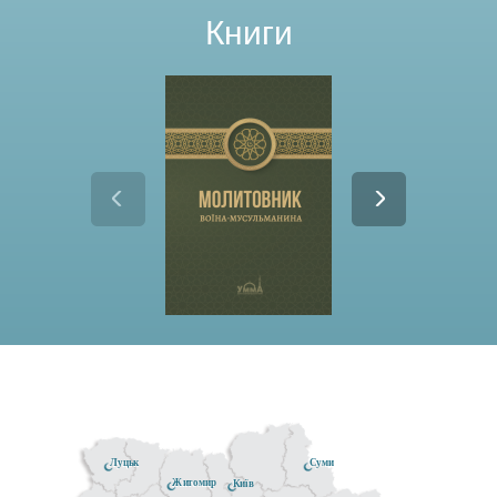
Вивчення Священного Корану — цей проект не знає
провалу. Навіть як ти поставив мету вивчити його...
Книги
Луцьк
Суми
Житомир
Київ