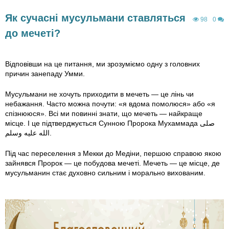
Як сучасні мусульмани ставляться
98
0
до мечеті?
Відповівши на це питання, ми зрозуміємо одну з головних
причин занепаду Умми.
Мусульмани не хочуть приходити в мечеть — це лінь чи
небажання. Часто можна почути: «я вдома помолюся» або «я
спізнююся». Всі ми повинні знати, що мечеть — найкраще
місце. І це підтверджується Сунною Пророка Мухаммада صلى
الله عليه وسلم.
Під час переселення з Мекки до Медіни, першою справою якою
зайнявся Пророк — це побудова мечеті. Мечеть — це місце, де
мусульманин стає духовно сильним і морально вихованим.