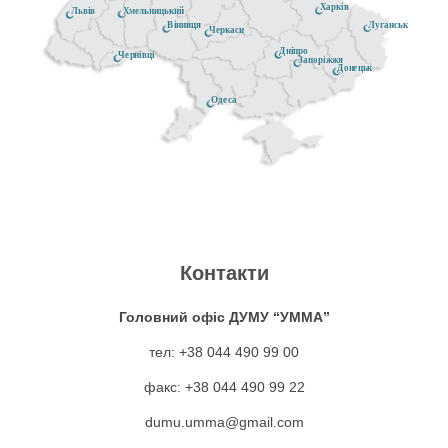
Харків
Хмельницький
Львів
Луганськ
Вінниця
Черкаси
Дніпро
Чернівці
Запоріжжя
Донецьк
Одеса
Контакти
Головний офіс ДУМУ “УММА”
тел: +38 044 490 99 00
факс: +38 044 490 99 22
dumu.umma@gmail.com