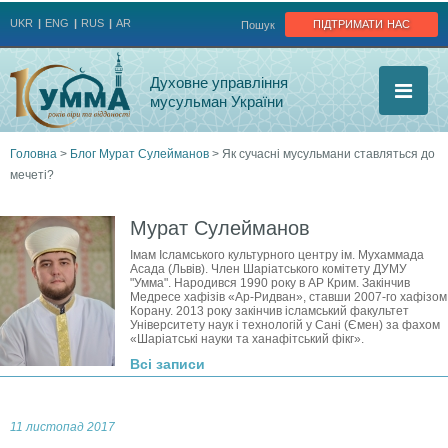
Jump to navigation
підтримати нас
UKR
ENG
RUS
AR
Пошук
Духовне управління
мусульман України
Головна
>
Блог Мурат Сулейманов
>
Як сучасні мусульмани ставляться до
мечеті?
Ви
є
Мурат Сулейманов
Імам Ісламського культурного центру ім. Мухаммада
тут
Асада (Львів). Член Шаріатського комітету ДУМУ
"Умма". Народився 1990 року в АР Крим. Закінчив
Медресе хафізів «Ар-Ридван», ставши 2007‑го хафізом
Корану. 2013 року закінчив ісламський факультет
Університету наук і технологій у Сані (Ємен) за фахом
«Шаріатські науки та ханафітський фікг».
Всі записи
11 листопад 2017