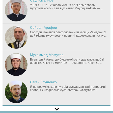
Саід Ісмагілов
У ніч з 11 на 12 число місяця рабі аль-авваль
мусульманський світ відзначає Маулід ан-Набі —...
Сейран Арифов
Сьогодні почався благословенний місяць Рамадан! У
цей місяць мусульмани повинні додержувати посту,...
Мухаммад Мамутов
Всевишній Аллаг до будь-якої мети дає ключ, щоб її
досягти. Ключ до молитви — очищення. Ключ до...
Євген Глущенко
Я не розумію, коли чую від мусульман такі неприємні
слова, як «кафірське суспільство», «тагутська...
Мурат Сулейманов