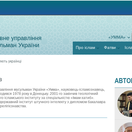
Jump to navigation
вне управління
«УММА»
льман України
Про іслам
Фатви
Ісл
яють українці
АВТО
в
авління мусульман України «Умма», науковець-ісламознавець,
одився 1978 року в Донецьку. 2001‑го закінчив теологічний
о ісламського інституту за спеціальністю «Імам-хатиб».
державний інститут штучного інтелекту з дипломом бакалавра
релігієзнавства.