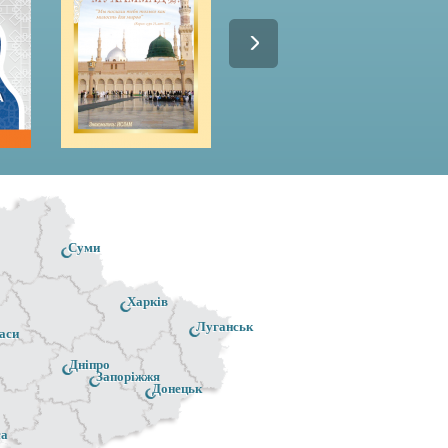
Суми
Харків
Луганськ
аси
Дніпро
Запоріжжя
Донецьк
са