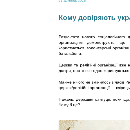
21 грудень 2018
Кому довіряють укр
Результати нового соціологічного 
організаціям демонструють, що 
користуються волонтерські організаці
батальйони.
Церкви та релігійні організації вж
довіри, проте все-одно користуються
Майже нічого не змінилось з часів Рев
церкви/релігійні організації — взірець
Нажаль, державні іституції, поки що
Чому б це?