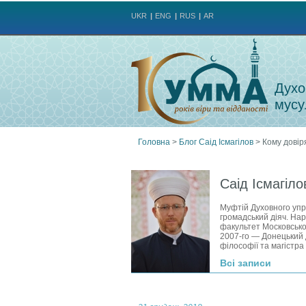
UKR
ENG
RUS
AR
Духо
мусу
Головна
>
Блог Саід Ісмагілов
>
Кому довір
Ви
Саід Ісмагіло
є
Муфтій Духовного упр
громадський діяч. Нар
тут
факультет Московськог
2007‑го — Донецький 
філософії та магістра 
Всі записи