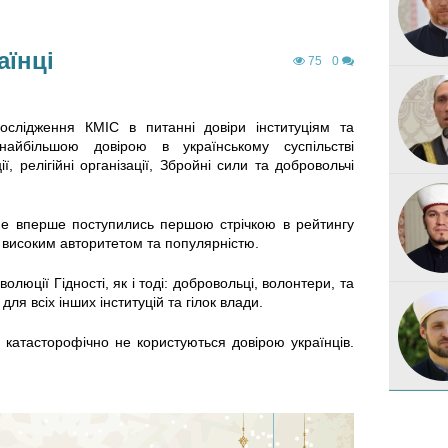
аїнці
75
0
дослідження КМІС в питанні довіри інституціям та
найбільшою довірою в українському суспільстві
ї, релігійні організації, Збройні сили та добровольчі
е не вперше поступились першою стрічкою в рейтингу
 високим авторитетом та популярністю.
олюції Гідності, як і тоді: добровольці, волонтери, та
 для всіх інших інституцій та гілок влади.
, катасторофічно не користуються довірою українців.