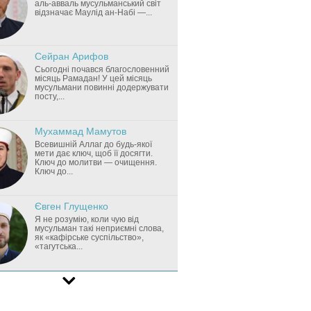
аль-авваль мусульманський світ
відзначає Маулід ан-Набі —...
Сейран Арифов
Сьогодні почався благословенний
місяць Рамадан! У цей місяць
мусульмани повинні додержувати
посту,...
Мухаммад Мамутов
Всевишній Аллаг до будь-якої
мети дає ключ, щоб її досягти.
Ключ до молитви — очищення.
Ключ до...
Євген Глущенко
Я не розумію, коли чую від
мусульман такі неприємні слова,
як «кафірське суспільство»,
«тагутська...
Мурат Сулейманов
Вивчення Священного Корану —
цей проект не знає провалу.