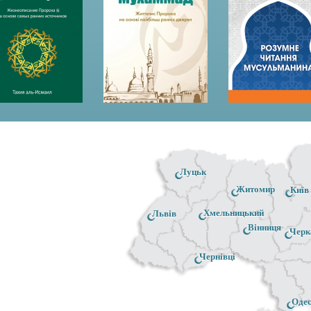
Луцьк
Житомир
Київ
Хмельницький
Львів
Вінниця
Черк
Чернівці
Оде