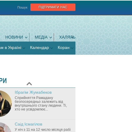
підтримати нас
Пошук
НОВИНИ
МЕДІА
ХАЛЯЛЬ
ам в Україні
Календар
Коран
РИ
Ібрагім Жумабеков
Cприйняття Рамадану
безпосередньо залежить від
внутрішнього стану людини. Ті,
хто не усвідомлює...
Саід Ісмагілов
У ніч з 11 на 12 число місяця рабі