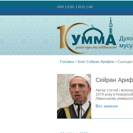
UKR
ENG
RUS
AR
Духо
мусу
Головна
>
Блог Сейран Арифов
>
Сьогодні
Ви
Сейран Ариф
є
Автор статей і моногр
1979 року в Новоросій
тут
Ліванському університ
Всі записи