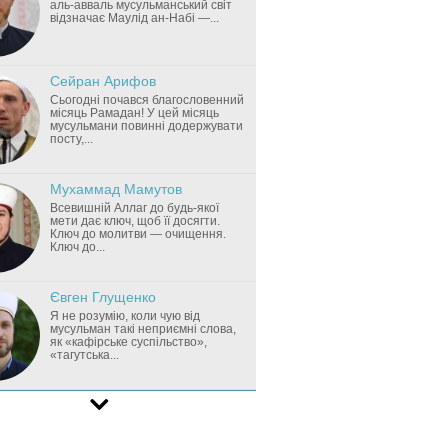
аль-авваль мусульманський світ
відзначає Маулід ан-Набі —...
Сейран Арифов
Сьогодні почався благословенний
місяць Рамадан! У цей місяць
мусульмани повинні додержувати
посту,...
Мухаммад Мамутов
Всевишній Аллаг до будь-якої
мети дає ключ, щоб її досягти.
Ключ до молитви — очищення.
Ключ до...
Євген Глущенко
Я не розумію, коли чую від
мусульман такі неприємні слова,
як «кафірське суспільство»,
«тагутська...
Мурат Сулейманов
Вивчення Священного Корану —
цей проект не знає провалу.