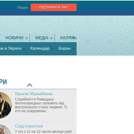
підтримати нас
Пошук
НОВИНИ
МЕДІА
ХАЛЯЛЬ
ам в Україні
Календар
Коран
РИ
Ібрагім Жумабеков
Cприйняття Рамадану
безпосередньо залежить від
внутрішнього стану людини. Ті,
хто не усвідомлює...
Саід Ісмагілов
У ніч з 11 на 12 число місяця рабі