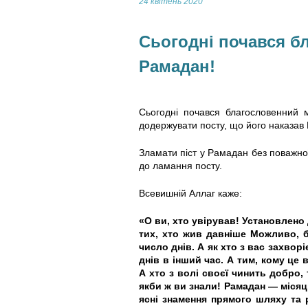
24 квітень 2020
Сьогодні почався б
Рамадан!
Сьогодні почався благословенний 
додержувати посту, що його наказав
Зламати піст у Рамадан без поважної
до ламання посту.
Всевишній Аллаг каже:
«О ви, хто увірував! Установлено 
тих, хто жив давніше Можливо, б
число днів. А як хто з вас захворі
днів в інший час. А тим, кому це 
А хто з волі своєї чинить добро,
якби ж ви знали! Рамадан — міся
ясні знамення прямого шляху та 