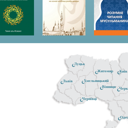
Луцьк
Житомир
Київ
Хмельницький
Львів
Вінниця
Черк
Чернівці
Оде