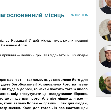
лагословенний місяць
102
0
місяць Рамадан! У цей місяць мусульмани повинні
 Всевишнім Аллаг!
 причини — великий гріх, як і підбивати інших людей
для вас піст — так само, як установлено його для
удете богобоязливі! Установлено його на певне
є чи буде в дорозі, то нехай постить таке ж число
важко, слід спокутувати це, нагодувавши бідняка.
 то це ліпше для нього. Але піст ліпше для вас —
ць, коли явлено Коран — прямий шлях для людей,
розрізнення. Коли для когось із вас настане цей