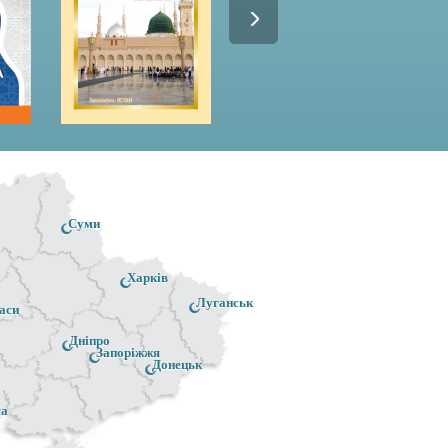
Суми
Харків
Луганськ
аси
Дніпро
Запоріжжя
Донецьк
са