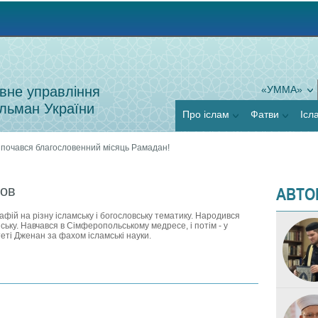
Jump to navigation
вне управління
«УММА»
льман України
Про іслам
Фатви
Ісл
 почався благословенний місяць Рамадан!
АВТО
ов
афій на різну ісламську і богословську тематику. Народився
ську. Навчався в Сімферопольському медресе, і потім - у
еті Дженан за фахом ісламські науки.