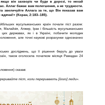
 якщо він захворіє чи буде в дорозі, то нехай
час. Аллаг бажає вам полегшення, а не трудности.
 та звеличуйте Аллага за те, що Він показав вам
вдячні!» (Коран, 2:183–185).
айбільших мусульманських країн почали піст разом:
я, Малайзія, Алжир, Ірак і більшість мусульманських
 цих державах, як і в Україні, побачити молодик
оложення, але точні наукові розрахунки однозначно
ських досліджень, що її рішення беруть до уваги
 країн, також оголосила початком місяця Рамадан 24
ловення) сказав:
реривайте піст, коли переривають [його] люди».