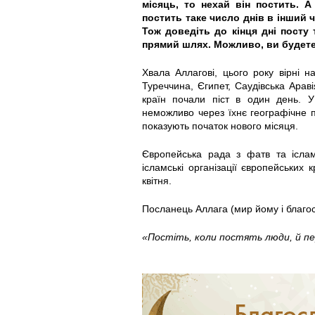
місяць, то нехай він постить. А
постить таке число днів в інший 
Тож доведіть до кінця дні посту
прямий шлях. Можливо, ви будете 
Хвала Аллагові, цього року вірні н
Туреччина, Єгипет, Саудівська Араві
країн почали піст в один день. У
неможливо через їхнє географічне п
показують початок нового місяця.
Європейська рада з фатв та іслам
ісламські організації європейських
квітня.
Посланець Аллага (мир йому і благос
«Постіть, коли постять люди, й пе