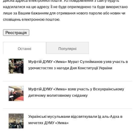
Дійсна адреса електронної пошти. Усі повідомлення з сайту будуть
надсилатися на цю адресу. Її не буде оприлюднено та буде використано
н
лише за Вашим бажанням для отримання нового паролю або новин чи
сповіщень електронною поштою.
і
в
к
Останні
(активна вкладка)
Популярні
л
Муфтій ДУМУ «Умма» Мурат Сулейманов узяв участь в
урочистостях з нагоди Дня Конституції України
а
д
Муфтій ДУМУ «Умма» взяв участь у Всеукраїнському
дитячому молитовному сніданку
к
и
Українські мусульмани відсвяткували Ід аль-Адха в
мечетях ДУМУ «Умма»