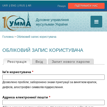
Jump to navigation
підтримати нас
UKR
ENG
RUS
AR
Пошук
Духовне управління
мусульман України
Головна
>
Обліковий запис користувача
Ви
ОБЛІКОВИЙ ЗАПИС КОРИСТУВАЧА
є
Реєстрація
(активна вкладка)
Вхід
Запит нового паролю
О
тут
Ім’я користувача
*
с
Дозволено пробіли; заборонено знаки пунктуації за винятком крапок,
н
дефісів, апострофів і символів підкреслення.
о
Адреса електронної пошти
*
в