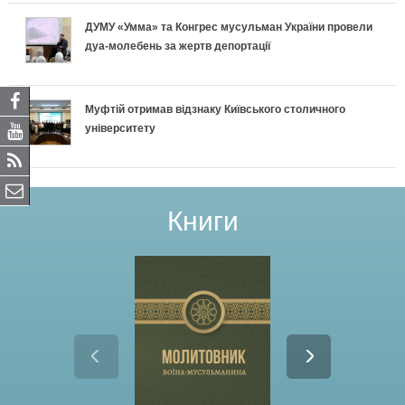
ДУМУ «Умма» та Конгрес мусульман України провели
дуа-молебень за жертв депортації
Муфтій отримав відзнаку Київського столичного
університету
Книги