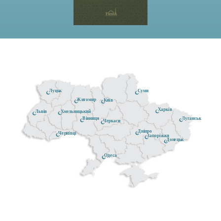
Луцьк
Суми
Житомир
Київ
Харків
Хмельницький
Львів
Луганськ
Вінниця
Черкаси
Дніпро
Чернівці
Запоріжжя
Донецьк
Одеса