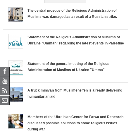
p
p
p
p
The central mosque of the Religious Administration of
Muslims was damaged as a result of a Russian strike.
r
r
r
r
o
o
o
o
Statement of the Religious Administration of Muslims of
Ukraine “Ummah” regarding the latest events in Palestine
p
p
p
p
h
h
h
h
Statement of the general meeting of the Religious
e
e
e
e
Administration of Muslims of Ukraine "Umma"
t
t
t
t
A truck minivan from Muslimehelfen is already delivering
_
_
_
_
humanitarian aid
d
e
f
m
Members of the Ukrainian Center for Fatwa and Research
o
p
b
o
discussed possible solutions to some religious issues
during war