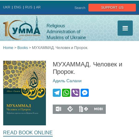
Jump to navigation
support us
UKR
ENG
RUS
AR
Search
Religious
Administration of
Muslims of Ukraine
Home
>
Books
>
МУХАММАД. Человек и Пророк.
You
МУХАММАД. Человек и
are
Пророк.
Адиль Салахи
here
T
W
V
M
e
h
i
e
l
a
b
s
m
m
m
m
e
t
e
s
g
s
r
e
u
u
u
u
READ BOOK ONLINE
r
A
n