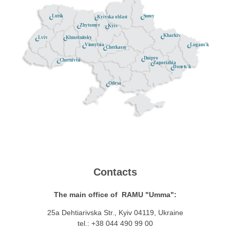
Lutsk
Sumy
Kyivska oblast
Zhytomyr
Kyiv
Kharkiv
Khmelnitsky
Lviv
Lugans'k
Vinnytsia
Cherkassy
Dnipro
Chernivtsi
Zaporizhia
Donets'k
Odesa
Contacts
The main office of RAMU "Umma":
25a Dehtiarivska Str., Kyiv 04119, Ukraine
tel.: +38 044 490 99 00