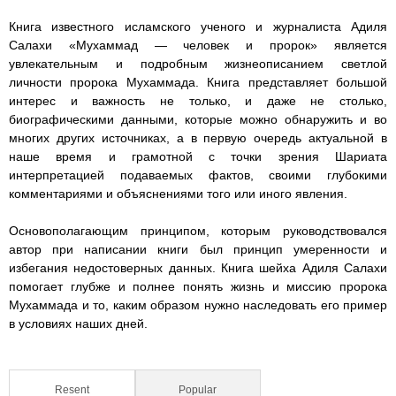
a
p
g
h
h
h
h
Книга известного исламского ученого и журналиста Адиля
m
p
e
Салахи «Мухаммад — человек и пророк» является
a
a
a
a
r
увлекательным и подробным жизнеописанием светлой
личности пророка Мухаммада. Книга представляет большой
m
m
m
m
интерес и важность не только, и даже не столько,
биографическими данными, которые можно обнаружить и во
m
m
m
m
многих других источниках, а в первую очередь актуальной в
наше время и грамотной с точки зрения Шариата
a
a
a
a
интерпретацией подаваемых фактов, своими глубокими
комментариями и объяснениями того или иного явления.
d
d
d
d
Основополагающим принципом, которым руководствовался
-
-
-
-
автор при написании книги был принцип умеренности и
избегания недостоверных данных. Книга шейха Адиля Салахи
a
a
a
a
помогает глубже и полнее понять жизнь и миссию пророка
Мухаммада и то, каким образом нужно наследовать его пример
n
n
n
n
в условиях наших дней.
d
d
d
d
-
-
-
-
Resent
(active tab)
Popular