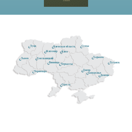
Луцк
Сумы
Киевская область
Житомир
Киев
Харьков
Хмельницкий
Львов
Луганск
Винница
Черкассы
Днепр
Черновцы
Запорожье
Донецк
Одесса