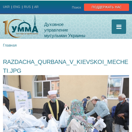
Jump to navigation
поддержать нас
UKR
ENG
RUS
AR
Поиск
Духовное
управление
мусульман Украины
Главная
Вы
RAZDACHA_QURBANA_V_KIEVSKOI_MECHE
здесь
TI.JPG