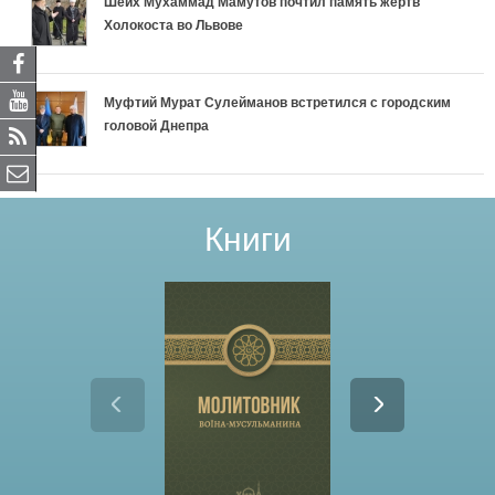
Шейх Мухаммад Мамутов почтил память жертв
Холокоста во Львове
Муфтий Мурат Сулейманов встретился с городским
головой Днепра
Книги