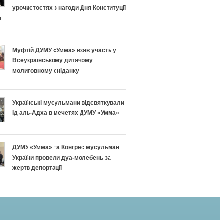
урочистостях з нагоди Дня Конституції
и
Муфтій ДУМУ «Умма» взяв участь у
Всеукраїнському дитячому
молитовному сніданку
Українські мусульмани відсвяткували
Ід аль-Адха в мечетях ДУМУ «Умма»
ДУМУ «Умма» та Конгрес мусульман
України провели дуа-молебень за
жертв депортації