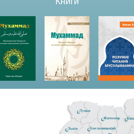
Книги
Луцьк
Житомир
Киї
Хмельницький
Львів