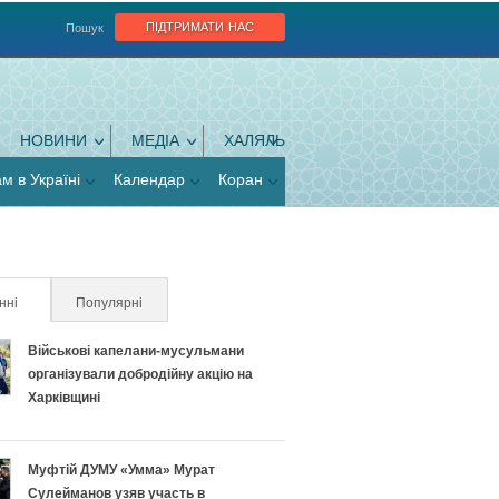
підтримати нас
Пошук
НОВИНИ
МЕДІА
ХАЛЯЛЬ
ам в Україні
Календар
Коран
нні
(активна вкладка)
Популярні
Військові капелани-мусульмани
організували добродійну акцію на
Харківщині
Муфтій ДУМУ «Умма» Мурат
Сулейманов узяв участь в