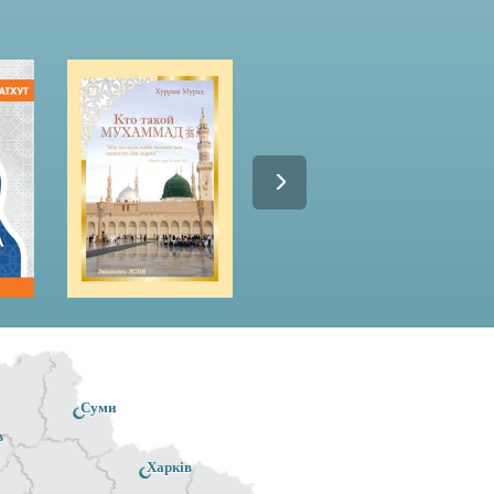
Суми
в
Харків