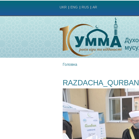
UKR
ENG
RUS
AR
Духо
мусу
Головна
Ви
RAZDACHA_QURBANA
є
тут