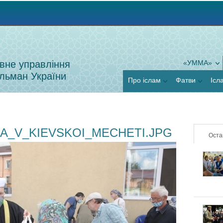
Jump to navigation
вне управління
«УММА»
льман України
Про іслам
Фатви
Ісл
_V_KIEVSKOI_MECHETI.JPG
Оста