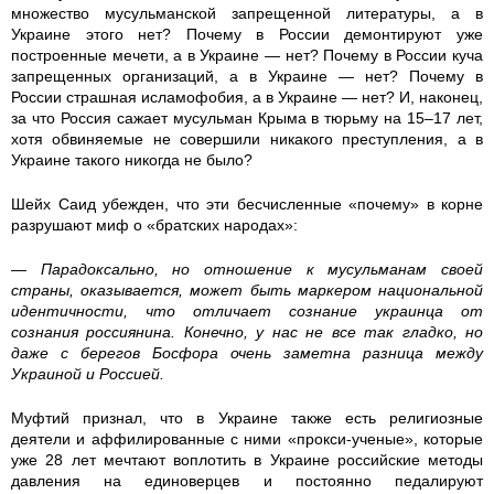
2
множество мусульманской запрещенной литературы, а в
Украине этого нет? Почему в России демонтируют уже
7
построенные мечети, а в Украине — нет? Почему в России куча
запрещенных организаций, а в Украине — нет? Почему в
8
России страшная исламофобия, а в Украине — нет? И, наконец,
за что Россия сажает мусульман Крыма в тюрьму на 15–17 лет,
8
хотя обвиняемые не совершили никакого преступления, а в
Украине такого никогда не было?
1
Шейх Саид убежден, что эти бесчисленные «почему» в корне
разрушают миф о «братских народах»:
1
— Парадоксально, но отношение к мусульманам своей
3
страны, оказывается, может быть маркером национальной
идентичности, что отличает сознание украинца от
0
сознания россиянина. Конечно, у нас не все так гладко, но
даже с берегов Босфора очень заметна разница между
5
Украиной и Россией.
5
Муфтий признал, что в Украине также есть религиозные
деятели и аффилированные с ними «прокси-ученые», которые
4
уже 28 лет мечтают воплотить в Украине российские методы
давления на единоверцев и постоянно педалируют