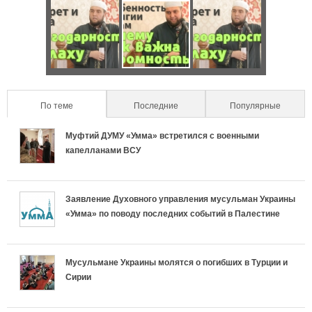
е
о
Ч
О
Ч
н
н
т
с
т
н
т
о
о
о
о
По теме
(active tab)
Последние
Популярные
а
н
б
н
с
Муфтий ДУМУ «Умма» встретился с военными
л
а
е
а
капелланами ВСУ
т
ь
с
н
с
ь
Заявление Духовного управления мусульман Украины
н
л
н
л
«Умма» по поводу последних событий в Палестине
р
ы
и
о
и
е
е
ш
с
ш
Мусульмане Украины молятся о погибших в Турции и
Сирии
л
в
а
т
а