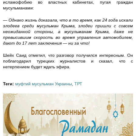
исламофобию во властных кабинетах, пугая граждан
3
мусульманами:
7
— Однако жизнь доказала, что в то время, как 24 года искали
злодеев среди мусульман Крыма, злодеи пришли с совсем
7
неожиданной стороны, а мусульманам Крыма, даже не
превысившим скорость во время управления автомобилем,
6
дают до 17 лет заключения — ни за что!
_
Шейх Саид отметил, что разговор получился интересным. Он
поблагодарил турецких журналистов и сказал, что с
нетерпением будет ждать эфира.
7
7
Теги:
муфтий мусульман Украины
,
ТРТ
3
3
4
9