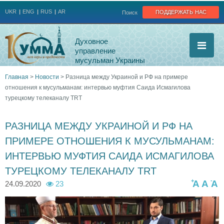
Jump to navigation
поддержать нас
UKR
ENG
RUS
AR
Поиск
Духовное
управление
мусульман Украины
Главная
>
Новости
>
Разница между Украиной и РФ на примере
отношения к мусульманам: интервью муфтия Саида Исмагилова
Вы
турецкому телеканалу TRT
здесь
РАЗНИЦА МЕЖДУ УКРАИНОЙ И РФ НА
ПРИМЕРЕ ОТНОШЕНИЯ К МУСУЛЬМАНАМ:
ИНТЕРВЬЮ МУФТИЯ САИДА ИСМАГИЛОВА
ТУРЕЦКОМУ ТЕЛЕКАНАЛУ TRT
+
-
A
A
A
24.09.2020
23
1