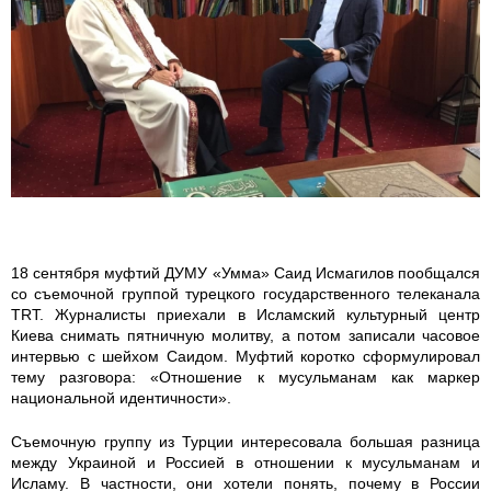
1
9
8
3
1
1
18 сентября муфтий ДУМУ «Умма» Саид Исмагилов пообщался
со съемочной группой турецкого государственного телеканала
9
TRT. Журналисты приехали в Исламский культурный центр
Киева снимать пятничную молитву, а потом записали часовое
0
интервью с шейхом Саидом. Муфтий коротко сформулировал
тему разговора: «Отношение к мусульманам как маркер
_
национальной идентичности».
3
Съемочную группу из Турции интересовала большая разница
между Украиной и Россией в отношении к мусульманам и
Исламу. В частности, они хотели понять, почему в России