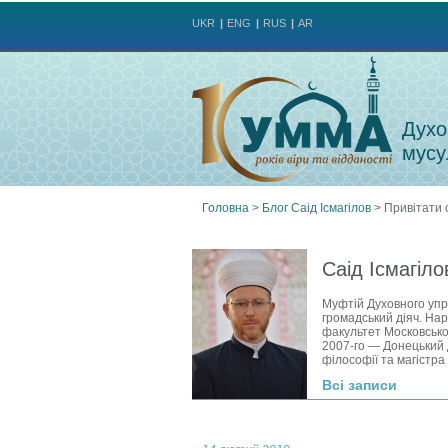
UKR
ENG
RUS
AR
Духо
мусу
Головна
>
Блог Саід Ісмагілов
>
Привітати 
Ви
Саід Ісмагіло
є
Муфтій Духовного упр
громадський діяч. Нар
тут
факультет Московськог
2007‑го — Донецький 
філософії та магістра 
Всі записи