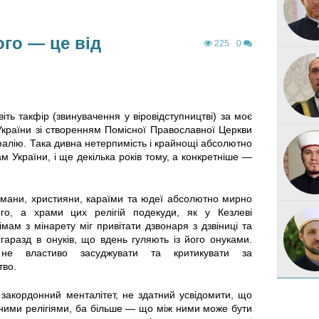
го — це від
225
0
ть такфір (звинувачення у віровідступництві) за моє
країни зі створенням Помісної Православної Церкви
алію. Така дивна нетерпимість і крайнощі абсолютно
 України, і ще декілька років тому, а конкретніше —
ьмани, християни, караїми та юдеї абсолютно мирно
ого, а храми цих релігій подекуди, як у Кезлеві
імам з мінарету міг привітати дзвонаря з дзвіниці та
 гаразд в онуків, що вдень гуляють із його онуками.
 не властиво засуджувати та критикувати за
тво.
закордонний менталітет, не здатний усвідомити, що
ізними релігіями, ба більше — що між ними може бути