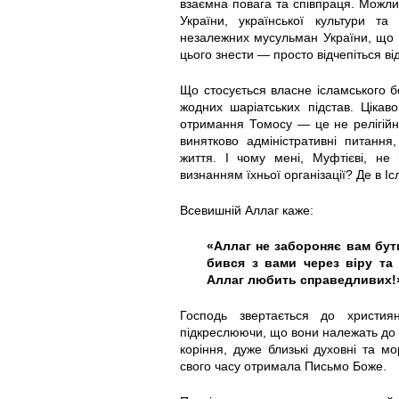
взаємна повага та співпраця. Можли
України, української культури та
незалежних мусульман України, що 
цього знести — просто відчепіться ві
Що стосується власне ісламського бо
жодних шаріатських підстав. Цікав
отримання Томосу — це не релігійне
винятково адміністративні питання,
життя. І чому мені, Муфтієві, не 
визнанням їхньої організації? Де в І
Всевишній Аллаг каже:
«Аллаг не забороняє вам бут
бився з вами через віру та 
Аллаг любить справедливих!» 
Господь звертається до христи
підкреслюючи, що вони належать до 
коріння, дуже близькі духовні та мо
свого часу отримала Письмо Боже.