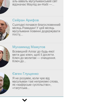
аль-авваль мусульманський світ
відзначає Маулід ан-Набі —...
Сейран Арифов
Сьогодні почався благословенний
місяць Рамадан! У цей місяць
мусульмани повинні додержувати
посту,...
Мухаммад Мамутов
Всевишній Аллаг до будь-якої
мети дає ключ, щоб її досягти.
Ключ до молитви — очищення.
Ключ до...
Євген Глущенко
Я не розумію, коли чую від
мусульман такі неприємні слова,
як «кафірське суспільство»,
«тагутська...
Мурат Сулейманов
Вивчення Священного Корану —
цей проект не знає провалу.