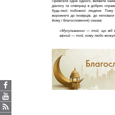
Привітати одне одного, виявити найкр
діалогу та співпраці в добрих спра
будь-якої побожної людини. Том
ворожнечі до іновірців, до неповаг
йому і благословення) сказав:
«Мусульманин — той, що від й
вірний — той, кому люди можут