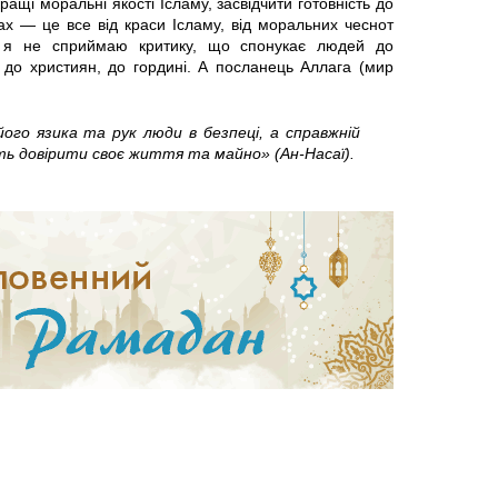
ащі моральні якості Ісламу, засвідчити готовність до
вах — це все від краси Ісламу, від моральних чеснот
у я не сприймаю критику, що спонукає людей до
и до християн, до гордині. А посланець Аллага (мир
ого язика та рук люди в безпеці, а справжній
ь довірити своє життя та майно» (Ан-Насаї).