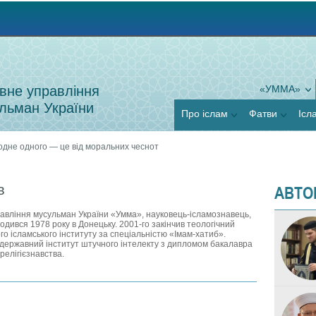
Jump to navigation
вне управління
«УММА»
льман України
Про іслам
Фатви
Ісл
одне одного — це від моральних чеснот
АВТО
в
авління мусульман України «Умма», науковець-ісламознавець,
одився 1978 року в Донецьку. 2001‑го закінчив теологічний
о ісламського інституту за спеціальністю «Імам-хатиб».
державний інститут штучного інтелекту з дипломом бакалавра
релігієзнавства.