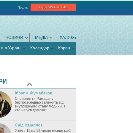
підтримати нас
Пошук
НОВИНИ
МЕДІА
ХАЛЯЛЬ
ам в Україні
Календар
Коран
РИ
Ібрагім Жумабеков
Cприйняття Рамадану
безпосередньо залежить від
внутрішнього стану людини. Ті,
хто не усвідомлює...
Саід Ісмагілов
У ніч з 11 на 12 число місяця рабі