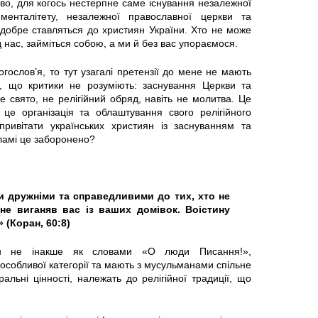
во, для когось нестерпне саме існування незалежної
 менталітету, незалежної православної церкви та
добре ставляться до християн України. Хто не може
д нас, займіться собою, а ми й без вас упораємося.
гослов’я, то тут узагалі претензії до мене не мають
о, що критики не розуміють: заснування Церкви та
 свято, не релігійний обряд, навіть не молитва. Це
 це організація та облаштування свого релігійного
привітати українських християн із заснуванням та
сламі це заборонено?
и дружніми та справедливими до тих, хто не
не виганяв вас із ваших домівок. Воістину
(Коран, 60:8)
ян не інакше як словами «О люди Писання!»,
особливої категорії та мають з мусульманами спільне
ральні цінності, належать до релігійної традиції, що