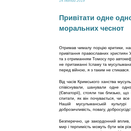
14 лютий 2019
Привітати одне одно
моральних чеснот
Отримав чималу порцію критики, наві
привітання православних християн У
та з отриманням Томосу про автокеф
не притаманні Ісламу та мусульманам
перед війною, я з таким не стикався.
Від часів Кримського ханства мусул
співіснували, шанували одне одн
(Євпаторії), стояли так близько, що 
спитати, як він почувається, чи все
Нашій мусульманській культурі
доброзичливість, повагу, добросусідс
Безперечно, це закордонний вплив, 
мир і терпимість можуть бути між р