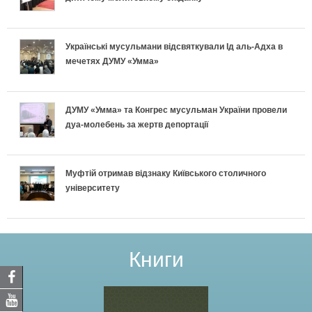
Українські мусульмани відсвяткували Ід аль-Адха в
мечетях ДУМУ «Умма»
ДУМУ «Умма» та Конгрес мусульман України провели
дуа-молебень за жертв депортації
Муфтій отримав відзнаку Київського столичного
університету
Книги