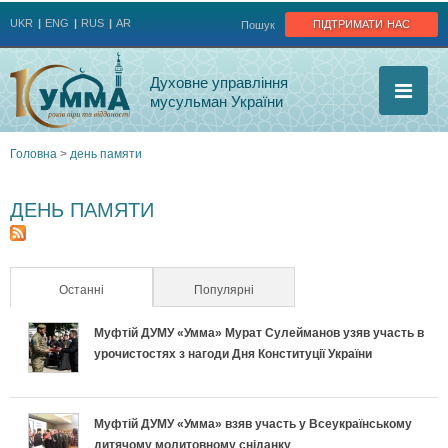
Jump to navigation
підтримати нас
UKR
ENG
RUS
AR
Пошук
Духовне управління
мусульман України
Головна
>
день памяти
Ви
ДЕНЬ ПАМЯТИ
є
тут
Останні
(активна вкладка)
Популярні
Муфтій ДУМУ «Умма» Мурат Сулейманов узяв участь в
урочистостях з нагоди Дня Конституції України
Муфтій ДУМУ «Умма» взяв участь у Всеукраїнському
дитячому молитовному сніданку