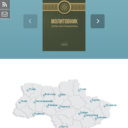
Луцьк
Суми
Житомир
Київ
Харків
Хмельницький
Львів
Луганськ
Вінниця
Черкаси
Дніпро
Чернівці
Запоріжжя
Донецьк
Одеса