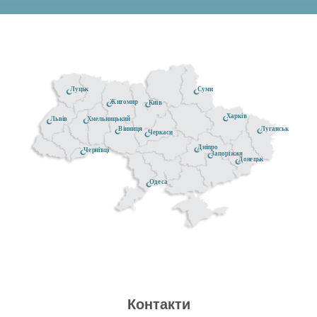
Луцьк
Суми
Житомир
Київ
Харків
Хмельницький
Львів
Луганськ
Вінниця
Черкаси
Дніпро
Чернівці
Запоріжжя
Донецьк
Одеса
Контакти