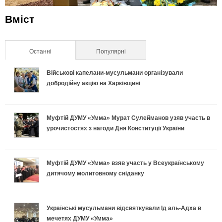
Вміст
Останні
(активна вкладка)
Популярні
Військові капелани-мусульмани організували
добродійну акцію на Харківщині
Муфтій ДУМУ «Умма» Мурат Сулейманов узяв участь в
урочистостях з нагоди Дня Конституції України
Муфтій ДУМУ «Умма» взяв участь у Всеукраїнському
дитячому молитовному сніданку
Українські мусульмани відсвяткували Ід аль-Адха в
мечетях ДУМУ «Умма»