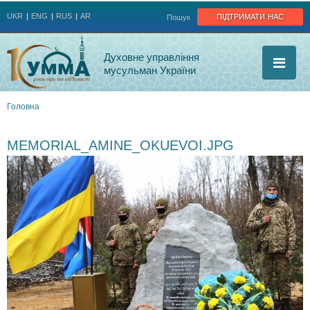
Jump to navigation
підтримати нас
UKR
ENG
RUS
AR
Пошук
Духовне управління
мусульман України
Головна
Ви
MEMORIAL_AMINE_OKUEVOI.JPG
є
тут