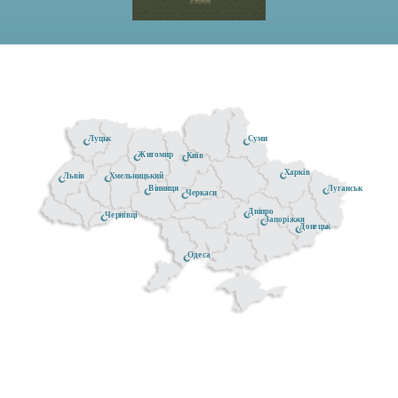
Луцьк
Суми
Житомир
Київ
Харків
Хмельницький
Львів
Луганськ
Вінниця
Черкаси
Дніпро
Чернівці
Запоріжжя
Донецьк
Одеса