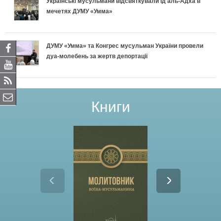
Українські мусульмани відсвяткували Ід аль-Адха в
мечетях ДУМУ «Умма»
ДУМУ «Умма» та Конгрес мусульман України провели
дуа-молебень за жертв депортації
Книги