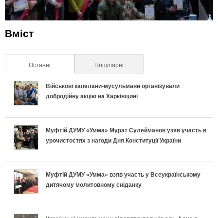
Вміст
Останні
(активна вкладка)
Популярні
Військові капелани-мусульмани організували
добродійну акцію на Харківщині
Муфтій ДУМУ «Умма» Мурат Сулейманов узяв участь в
урочистостях з нагоди Дня Конституції України
Муфтій ДУМУ «Умма» взяв участь у Всеукраїнському
дитячому молитовному сніданку