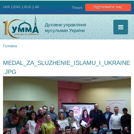
Jump to navigation
підтримати нас
UKR
ENG
RUS
AR
Пошук
Духовне управління
мусульман України
Головна
Ви
MEDAL_ZA_SLUZHENIE_ISLAMU_I_UKRAINE
є
.JPG
тут