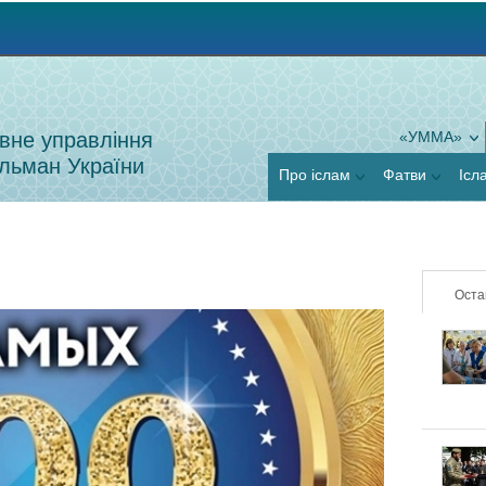
Jump to navigation
вне управління
«УММА»
льман України
Про іслам
Фатви
Ісл
Оста