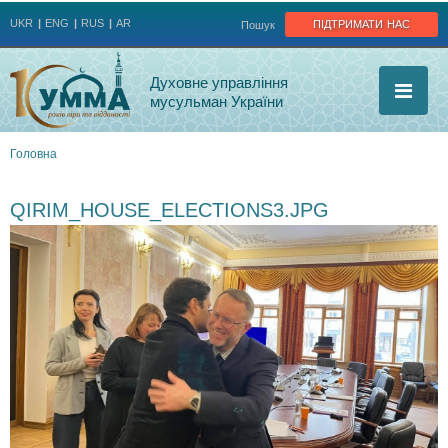
Jump to navigation
підтримати нас
UKR
ENG
RUS
AR
Пошук
Духовне управління
мусульман України
Головна
Ви
QIRIM_HOUSE_ELECTIONS3.JPG
є
тут