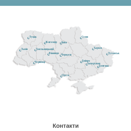
Луцьк
Суми
Житомир
Київ
Харків
Хмельницький
Львів
Луганськ
Вінниця
Черкаси
Дніпро
Чернівці
Запоріжжя
Донецьк
Одеса
Контакти