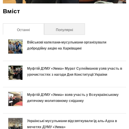
Вміст
Останні
(активна вкладка)
Популярні
Військові капелани-мусульмани організували
добродійну акцію на Харківщині
Муфтій ДУМУ «Умма» Мурат Сулейманов узяв участь в
урочистостях з нагоди Дня Конституції України
Муфтій ДУМУ «Умма» взяв участь у Всеукраїнському
дитячому молитовному сніданку
Українські мусульмани відсвяткували Ід аль-Адха в
мечетях ДУМУ «Умма»